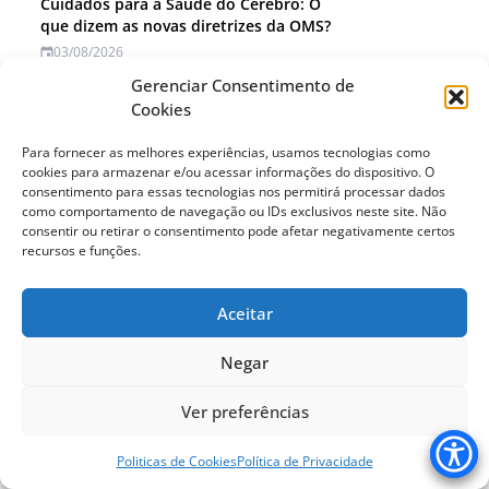
Cuidados para a Saúde do Cérebro: O
que dizem as novas diretrizes da OMS?
03/08/2026
Gerenciar Consentimento de
A última palavra é dela
Cookies
04/08/2026
Para fornecer as melhores experiências, usamos tecnologias como
cookies para armazenar e/ou acessar informações do dispositivo. O
Letramento digital da pessoa idosa, uma
consentimento para essas tecnologias nos permitirá processar dados
questão de cidadania
como comportamento de navegação ou IDs exclusivos neste site. Não
05/08/2026
consentir ou retirar o consentimento pode afetar negativamente certos
recursos e funções.
Seções
Aceitar
Cuidados
Negar
Direitos
Ver preferências
Envelhecimento Populacional
Politicas de Cookies
Política de Privacidade
Eventos