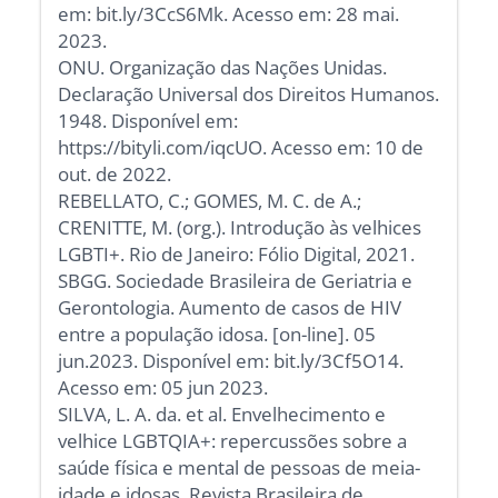
em: bit.ly/3CcS6Mk. Acesso em: 28 mai.
2023.
ONU. Organização das Nações Unidas.
Declaração Universal dos Direitos Humanos.
1948. Disponível em:
https://bityli.com/iqcUO. Acesso em: 10 de
out. de 2022.
REBELLATO, C.; GOMES, M. C. de A.;
CRENITTE, M. (org.). Introdução às velhices
LGBTI+. Rio de Janeiro: Fólio Digital, 2021.
SBGG. Sociedade Brasileira de Geriatria e
Gerontologia. Aumento de casos de HIV
entre a população idosa. [on-line]. 05
jun.2023. Disponível em: bit.ly/3Cf5O14.
Acesso em: 05 jun 2023.
SILVA, L. A. da. et al. Envelhecimento e
velhice LGBTQIA+: repercussões sobre a
saúde física e mental de pessoas de meia-
idade e idosas. Revista Brasileira de