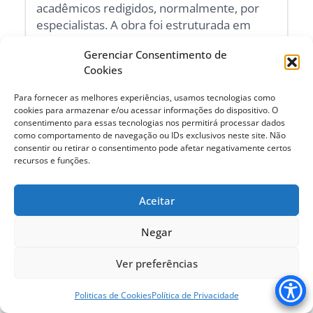
acadêmicos redigidos, normalmente, por
especialistas. A obra foi estruturada em
duas partes, onde na Parte I – Experiências
Gerenciar Consentimento de
no enfoque amigo do idoso, os autores dos
Cookies
artigos são, em sua maioria, gestores
públicos do setor Saúde e Assistência Social,
Para fornecer as melhores experiências, usamos tecnologias como
ou seus respectivos técnicos, e como
cookies para armazenar e/ou acessar informações do dispositivo. O
consentimento para essas tecnologias nos permitirá processar dados
protagonistas da implementação de
como comportamento de navegação ou IDs exclusivos neste site. Não
políticas públicas, revelam suas práticas.
consentir ou retirar o consentimento pode afetar negativamente certos
recursos e funções.
Esse conjunto de artigos atinge o objetivo
de intercambiar experiências e modelos
Aceitar
bem sucedidos que atuam com idosos sob a
lógica do marco da política do
Negar
envelhecimento ativo e do conceito de “age
friendly” ou “amigo do idoso”, o seu
Ver preferências
equivalente em nossa língua, embora com a
tradução o seu sentido seja questionável.
Politicas de Cookies
Política de Privacidade
De fato, a maioria dessas experiências foi