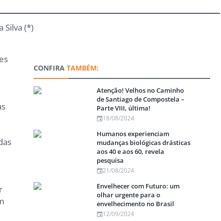
Silva (*)
es
CONFIRA
TAMBÉM:
Atenção! Velhos no Caminho
de Santiago de Compostela –
as
Parte VIII, última!
18/08/2024
Humanos experienciam
das
mudanças biológicas drásticas
aos 40 e aos 60, revela
pesquisa
21/08/2024
Envelhecer com Futuro: um
r
olhar urgente para o
um
envelhecimento no Brasil
12/09/2024