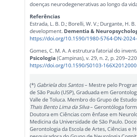
doenças neurodegenerativas ao longo da vida
Referências
Estrada, L. B. D.; Borelli, W. V.; Durgante, H. 
development.
Dementia & Neuropsycholo
https://doi.org/10.1590/1980-5764-DN-2024
Gomes, C. M. A. A estrutura fatorial do invent
Psicologia
(Campinas), v. 29, n. 2, p. 209–220
https://doi.org/10.1590/S0103-166X201200
(*)
Gabriela dos Santos
– Mestre pelo Progra
de São Paulo (USP), Graduada em Gerontologi
Valle de Toluca. Membro do Grupo de Estudos
Thais Bento Lima da Silva
– Gerontóloga forma
Doutora em Ciências com ênfase em Neurolo
Medicina da Universidade de São Paulo. Doc
Gerontologia da Escola de Artes, Ciências e
pesquisadora do Grupo de Neurologia Cogni