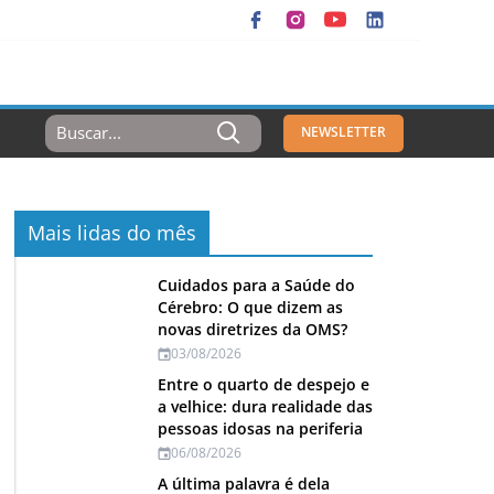
Resultados
NEWSLETTER
Para:
Mais lidas do mês
Cuidados para a Saúde do
Cérebro: O que dizem as
novas diretrizes da OMS?
03/08/2026
Entre o quarto de despejo e
a velhice: dura realidade das
pessoas idosas na periferia
06/08/2026
A última palavra é dela