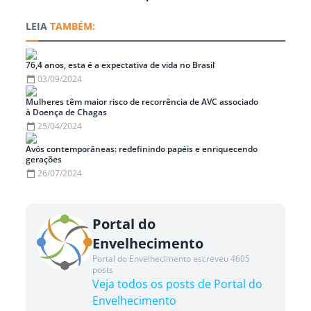
TAMBÉM:
76,4 anos, esta é a expectativa de vida no Brasil
03/09/2024
Mulheres têm maior risco de recorrência de AVC associado
à Doença de Chagas
25/04/2024
Avós contemporâneas: redefinindo papéis e enriquecendo
gerações
26/07/2024
Portal do
Envelhecimento
Portal do Envelhecimento escreveu 4605
posts
Veja todos os posts de Portal do
Envelhecimento