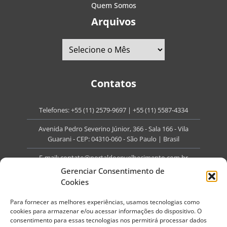
Quem Somos
Arquivos
Contatos
Telefones:
+55 (11) 2579-9697
|
+55 (11) 5587-4334
Avenida Pedro Severino Júnior, 366 - Sala 166 - Vila
Guarani - CEP: 04310-060 - São Paulo | Brasil
E-mail:
contato@portaldoenvelhecimento.com.br
Gerenciar Consentimento de
Website:
portaldoenvelhecimento.com.br
Cookies
Redes Sociais
Para fornecer as melhores experiências, usamos tecnologias como
cookies para armazenar e/ou acessar informações do dispositivo. O
consentimento para essas tecnologias nos permitirá processar dados