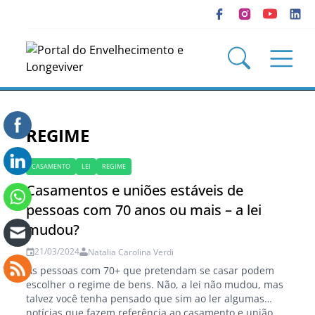
REGIME
CASAMENTO
LEI
REGIME
Casamentos e uniões estáveis de
pessoas com 70 anos ou mais – a lei
mudou?
21/03/2024
Natalia Carolina Verdi
As pessoas com 70+ que pretendam se casar podem
escolher o regime de bens. Não, a lei não mudou, mas
talvez você tenha pensado que sim ao ler algumas
notícias que fazem referência ao casamento e união