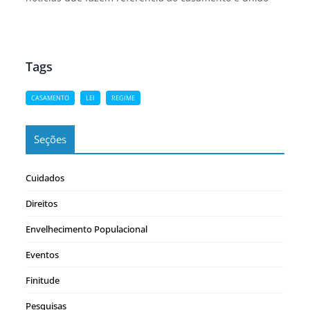
estável de pessoas com 70 anos ou mais por conta de
um entendimento recente do Supremo Tribunal
Federal…
Tags
CASAMENTO
LEI
REGIME
Seções
Cuidados
Direitos
Envelhecimento Populacional
Eventos
Finitude
Pesquisas