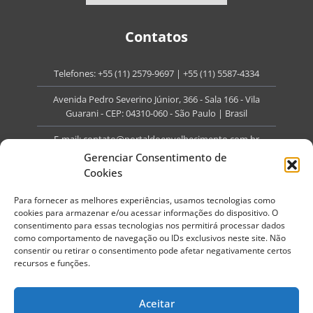
Contatos
Telefones:
+55 (11) 2579-9697
|
+55 (11) 5587-4334
Avenida Pedro Severino Júnior, 366 - Sala 166 - Vila
Guarani - CEP: 04310-060 - São Paulo | Brasil
E-mail:
contato@portaldoenvelhecimento.com.br
Gerenciar Consentimento de
Website:
portaldoenvelhecimento.com.br
Cookies
Redes Sociais
Para fornecer as melhores experiências, usamos tecnologias como
cookies para armazenar e/ou acessar informações do dispositivo. O
consentimento para essas tecnologias nos permitirá processar dados
como comportamento de navegação ou IDs exclusivos neste site. Não
consentir ou retirar o consentimento pode afetar negativamente certos
recursos e funções.
Copyright ©
2026
Portal do Envelhecimento.
Todos os direitos reservados.
Aceitar
Termos de Uso
Política de Privacidade