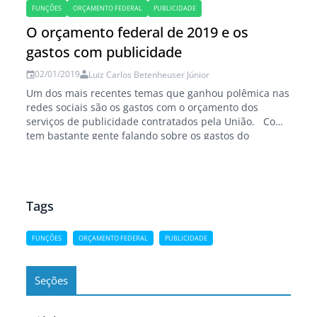
anúncio publicitário com personagens idosos negros
FUNÇÕES
ORÇAMENTO FEDERAL
PUBLICIDADE
que você tenha visto recentemente. Um comercial na
O orçamento federal de 2019 e os
TV,…
gastos com publicidade
02/01/2019
Luiz Carlos Betenheuser Júnior
Um dos mais recentes temas que ganhou polêmica nas
redes sociais são os gastos com o orçamento dos
serviços de publicidade contratados pela União. Como
tem bastante gente falando sobre os gastos do
Governo Federal previstos para este ano divulgo alguns
dos anexos do Projeto da Lei Orçamentária Anual para
2019 da União. O…
Tags
FUNÇÕES
ORÇAMENTO FEDERAL
PUBLICIDADE
Seções