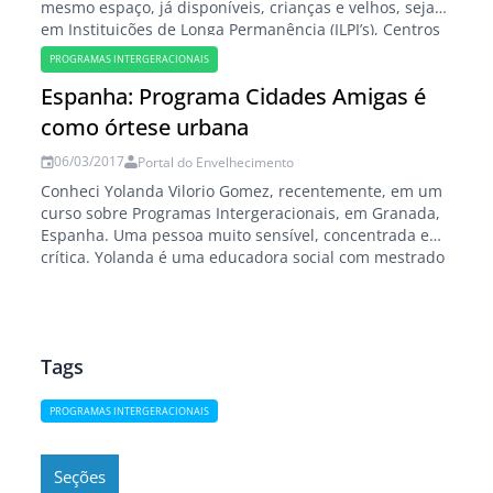
mesmo espaço, já disponíveis, crianças e velhos, seja
em Instituições de Longa Permanência (ILPI’s), Centros
de Educação Infantil (CEI’s) ou Núcleos de Convivência
PROGRAMAS INTERGERACIONAIS
de Idosos (NCI’s). Por Elizabeth Elias (*) A necessidade
Espanha: Programa Cidades Amigas é
de atualização na área da…
como órtese urbana
06/03/2017
Portal do Envelhecimento
Conheci Yolanda Vilorio Gomez, recentemente, em um
curso sobre Programas Intergeracionais, em Granada,
Espanha. Uma pessoa muito sensível, concentrada e
crítica. Yolanda é uma educadora social com mestrado
em Gerontologia e muitos conhecimentos sobre
Biologia, carreira que começou lá atrás e que não
terminou por não concordar com a matança de
animais para estudo. Beltrina…
Tags
PROGRAMAS INTERGERACIONAIS
Seções