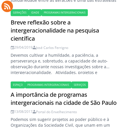
solidariedade entre as gerações é uma das estratégias
de cuidado para com os mais velhos. Cláudia Soares de
Oliveira (*) Penso no estudo da intergeracionalidade
GERAÇÕES
IDADE
PROGRAMAS INTERGERACIONAIS
como o estudo de fronteiras[1]. Vivemos num mundo
Breve reflexão sobre a
sem fronteiras no…
intergeracionalidade na pesquisa
científica
29/04/2019
José Carlos Ferrigno
Devemos cultivar a humildade, a paciência, a
perseverança e, sobretudo, a capacidade de auto-
observação durante nossas investigações sobre a
intergeracionalidade. Atividades, projetos e
programas intergeracionais têm se multiplicado dentro
e fora do Brasil desde os anos 90, a partir da
ESPAÇO
PROGRAMAS INTERGERACIONAIS
SERVIÇOS
percepção de que a aproximação de velhos e jovens
A importância de programas
pode se constituir como uma…
intergeracionais na cidade de São Paulo
13/08/2017
Portal do Envelhecimento
Podemos sim sugerir projetos ao poder público e à
Organizações da Sociedade Civil, que unam em um