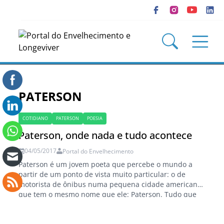
PATERSON
COTIDIANO
PATERSON
POESIA
Paterson, onde nada e tudo acontece
04/05/2017
Portal do Envelhecimento
Paterson é um jovem poeta que percebe o mundo a
partir de um ponto de vista muito particular: o de
motorista de ônibus numa pequena cidade americana
que tem o mesmo nome que ele: Paterson. Tudo que
vê e que ouve se torna matéria de poesia. Maria
Antonia Demasi (*) Tarde de terça feira. A…