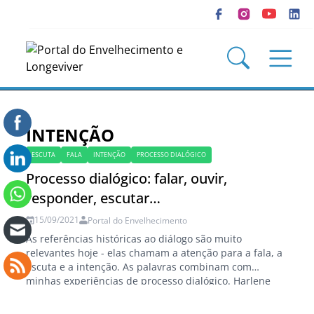
INTENÇÃO
ESCUTA
FALA
INTENÇÃO
PROCESSO DIALÓGICO
Processo dialógico: falar, ouvir,
responder, escutar…
15/09/2021
Portal do Envelhecimento
As referências históricas ao diálogo são muito
relevantes hoje - elas chamam a atenção para a fala, a
escuta e a intenção. As palavras combinam com
minhas experiências de processo dialógico. Harlene
Anderson (*) Certo verão, visitei a antiga corte da
chancelaria do século 12 na pequena cidade italiana