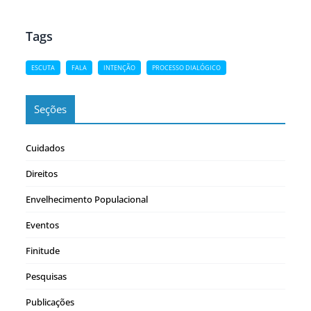
de Lucignano, Itália. A Chancelaria era…
Tags
ESCUTA
FALA
INTENÇÃO
PROCESSO DIALÓGICO
Seções
Cuidados
Direitos
Envelhecimento Populacional
Eventos
Finitude
Pesquisas
Publicações