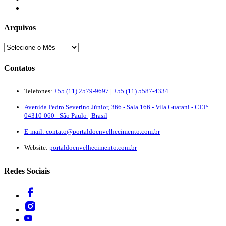
Quem Somos
Arquivos
Contatos
Telefones:
+55 (11) 2579-9697
|
+55 (11) 5587-4334
Avenida Pedro Severino Júnior, 366 - Sala 166 - Vila Guarani - CEP:
04310-060 - São Paulo | Brasil
E-mail:
contato@portaldoenvelhecimento.com.br
Website:
portaldoenvelhecimento.com.br
Redes Sociais