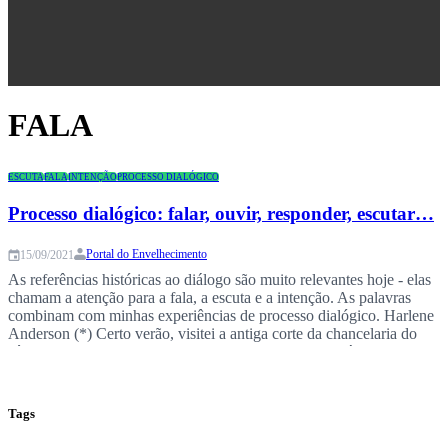
Congresso
FALA
ESCUTA
FALA
INTENÇÃO
PROCESSO DIALÓGICO
Processo dialógico: falar, ouvir, responder, escutar…
Portal do Envelhecimento
15/09/2021
As referências históricas ao diálogo são muito relevantes hoje - elas
chamam a atenção para a fala, a escuta e a intenção. As palavras
combinam com minhas experiências de processo dialógico. Harlene
Anderson (*) Certo verão, visitei a antiga corte da chancelaria do
século 12 na pequena cidade italiana de Lucignano, Itália. A
Chancelaria era…
Tags