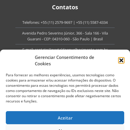
Contatos
Telefones:
+55 (11) 2579-9697
|
+55 (11) 5587-4334
Avenida Pedro Severino Júnior, 366 - Sala 166 - Vila
Guarani - CEP: 04310-060 - São Paulo | Brasil
E-mail:
contato@portaldoenvelhecimento.com.br
Gerenciar Consentimento de
Website:
portaldoenvelhecimento.com.br
Cookies
Redes Sociais
Para fornecer as melhores experiências, usamos tecnologias como
cookies para armazenar e/ou acessar informações do dispositivo. O
consentimento para essas tecnologias nos permitirá processar dados
como comportamento de navegação ou IDs exclusivos neste site. Não
consentir ou retirar o consentimento pode afetar negativamente certos
recursos e funções.
Copyright ©
2026
Portal do Envelhecimento.
Todos os direitos reservados.
Aceitar
Termos de Uso
Política de Privacidade