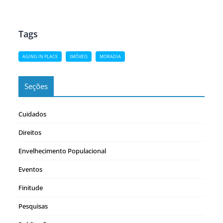
expectativa de vida, despertou o interesse do mercado
imobiliário. Porém, percebe-se que até as campanhas
publicitárias…
Tags
AGING IN PLACE
IMÓVEIS
MORADIA
Seções
Cuidados
Direitos
Envelhecimento Populacional
Eventos
Finitude
Pesquisas