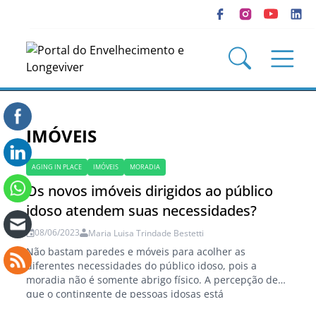
IMÓVEIS
AGING IN PLACE
IMÓVEIS
MORADIA
Os novos imóveis dirigidos ao público
idoso atendem suas necessidades?
08/06/2023
Maria Luisa Trindade Bestetti
Não bastam paredes e móveis para acolher as
diferentes necessidades do público idoso, pois a
moradia não é somente abrigo físico. A percepção de
que o contingente de pessoas idosas está
aumentando, em especial em função do aumento da