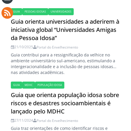
GUIA
PESSOAS IDOSAS
UNIVERSIDADES
Guia orienta universidades a aderirem à
iniciativa global “Universidades Amigas
da Pessoa Idosa”
21/10/2025
Portal do Envelhecimento
Guia contribui para a ressignificação da velhice no
ambiente universitário sul-americano, estimulando a
intergeracionalidade e a inclusão de pessoas idosas
nas atividades acadêmicas.
GUIA
MDHC
POPULAÇÃO IDOSA
Guia que orienta população idosa sobre
riscos e desastres socioambientais é
lançado pelo MDHC
27/11/2024
Portal do Envelhecimento
Guia traz orientações de como identificar riscos e