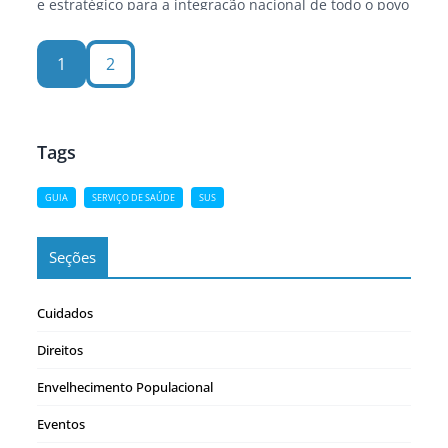
e estratégico para a integração nacional de todo o povo
brasileiro, bem como dos cidadãos estrangeiros que
escolheram aqui residir. Inês do Amaral Büschel * Por
1
2
essa razão,…
Tags
GUIA
SERVIÇO DE SAÚDE
SUS
Seções
Cuidados
Direitos
Envelhecimento Populacional
Eventos