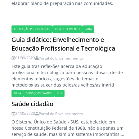
elaborar plano de preparação nas comunidades.
EDUCAÇÃO PROFISSIONAL
ENVELHECIMENTO
GUIA
Guia didático: Envelhecimento e
Educação Profissional e Tecnológica
01/09/2023
Portal do Envelhecimento
Este guia traz reflexões acerca da educação
profissional e tecnológica para pessoas idosas, desde
elementos teóricos, sugestões de temas e
metodologias sugeridas pelos/as velhos/as Ingrid
Rochelle Rêgo Nogueira e Francisco Vanderlei Ferreira
GUIA
SERVIÇO DE SAÚDE
SUS
da Costa (*) Este Guia Didático é parte da
Saúde cidadão
Dissertação Entre Demandas e Invisibilidades:
velhos(as) de Fortaleza e suas expectativas sobre A
24/05/2020
Portal do Envelhecimento
Educação Profissional…
O Sistema Único de Saúde - SUS, estabelecido em
nossa Constituição Federal de 1988, não é apenas um
serviço de saúde, mas sim um sistema importantíssimo