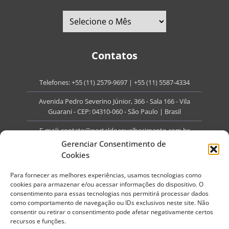
Contatos
Telefones:
+55 (11) 2579-9697
|
+55 (11) 5587-4334
Avenida Pedro Severino Júnior, 366 - Sala 166 - Vila
Guarani - CEP: 04310-060 - São Paulo | Brasil
E-mail:
contato@portaldoenvelhecimento.com.br
Gerenciar Consentimento de
Website:
portaldoenvelhecimento.com.br
Cookies
Redes Sociais
Para fornecer as melhores experiências, usamos tecnologias como
cookies para armazenar e/ou acessar informações do dispositivo. O
consentimento para essas tecnologias nos permitirá processar dados
como comportamento de navegação ou IDs exclusivos neste site. Não
consentir ou retirar o consentimento pode afetar negativamente certos
recursos e funções.