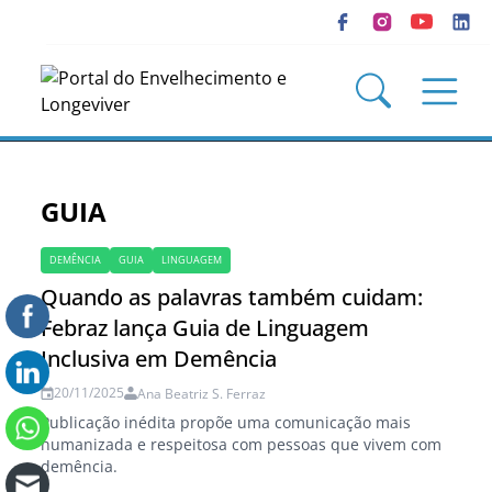
GUIA
DEMÊNCIA
GUIA
LINGUAGEM
Quando as palavras também cuidam:
Febraz lança Guia de Linguagem
Inclusiva em Demência
20/11/2025
Ana Beatriz S. Ferraz
Publicação inédita propõe uma comunicação mais
humanizada e respeitosa com pessoas que vivem com
demência.