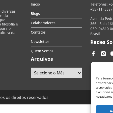
Início
Telefones:
+5
+55 (11) 558
e diversas
Blogs
os do
Avenida Pedro
que
Colaboradores
366 - Sala 166
filosofia e
 para o
CEP: 04310-06
Contatos
ultura da
Brasil
Redes So
Newsletter
Quem Somos
Arquivos
Para fornec
armazenar e
tecnologias
exclusivos n
negativamen
os os direitos reservados.
A