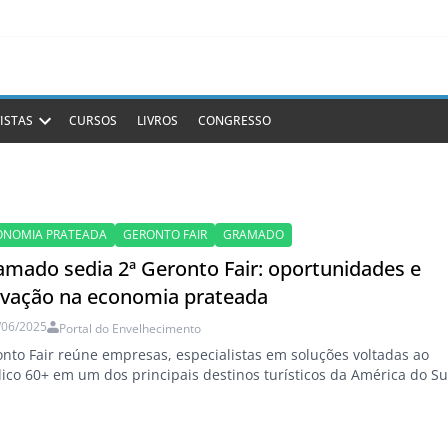
ISTAS
CURSOS
LIVROS
CONGRESSO
ONOMIA PRATEADA
GERONTO FAIR
GRAMADO
amado sedia 2ª Geronto Fair: oportunidades e
ovação na economia prateada
/06/2025
Portal do Envelhecimento
nto Fair reúne empresas, especialistas em soluções voltadas ao
ico 60+ em um dos principais destinos turísticos da América do Su