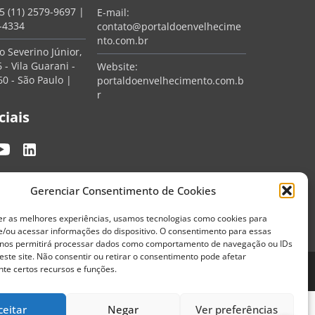
5 (11) 2579-9697
|
E-mail:
7-4334
contato@portaldoenvelhecime
nto.com.br
 Severino Júnior,
 - Vila Guarani -
Website:
0 - São Paulo |
portaldoenvelhecimento.com.b
r
ciais
Gerenciar Consentimento de Cookies
er as melhores experiências, usamos tecnologias como cookies para
/ou acessar informações do dispositivo. O consentimento para essas
 nos permitirá processar dados como comportamento de navegação ou IDs
este site. Não consentir ou retirar o consentimento pode afetar
te certos recursos e funções.
Termos de Uso
Política de Privacidade
ceitar
Negar
Ver preferências