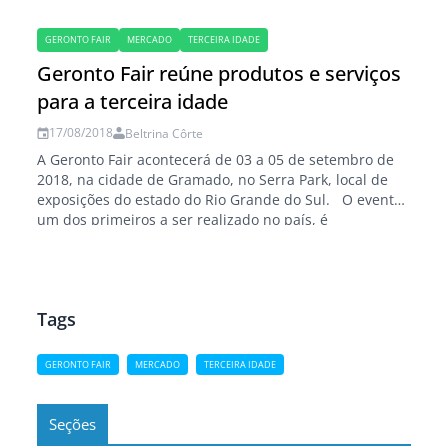
GERONTO FAIR
MERCADO
TERCEIRA IDADE
Geronto Fair reúne produtos e serviços
para a terceira idade
17/08/2018
Beltrina Côrte
A Geronto Fair acontecerá de 03 a 05 de setembro de
2018, na cidade de Gramado, no Serra Park, local de
exposições do estado do Rio Grande do Sul. O evento,
um dos primeiros a ser realizado no país, é
direcionado às empresas que buscam soluções para a
terceira idade, segmento que contará em…
Tags
GERONTO FAIR
MERCADO
TERCEIRA IDADE
Seções