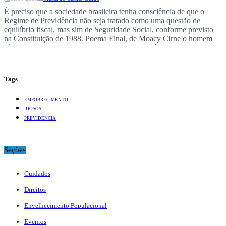
É preciso que a sociedade brasileira tenha consciência de que o
Regime de Previdência não seja tratado como uma questão de
equilíbrio fiscal, mas sim de Seguridade Social, conforme previsto
na Constituição de 1988. Poema Final, de Moacy Cirne o homem
só, velho e cansado, olha para a frente e nada vê. olha para os…
Tags
EMPOBRECIMENTO
IDOSOS
PREVIDÊNCIA
Seções
Cuidados
Direitos
Envelhecimento Populacional
Eventos