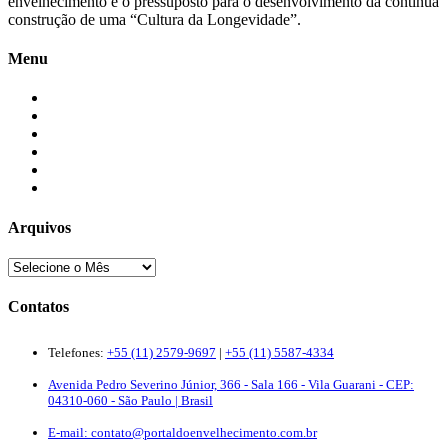
envelhecimento é o pressuposto para o desenvolvimento da contínua
construção de uma “Cultura da Longevidade”.
Menu
Início
Blogs
Colaboradores
Contatos
Newsletter
Quem Somos
Arquivos
Contatos
Telefones:
+55 (11) 2579-9697
|
+55 (11) 5587-4334
Avenida Pedro Severino Júnior, 366 - Sala 166 - Vila Guarani - CEP:
04310-060 - São Paulo | Brasil
E-mail:
contato@portaldoenvelhecimento.com.br