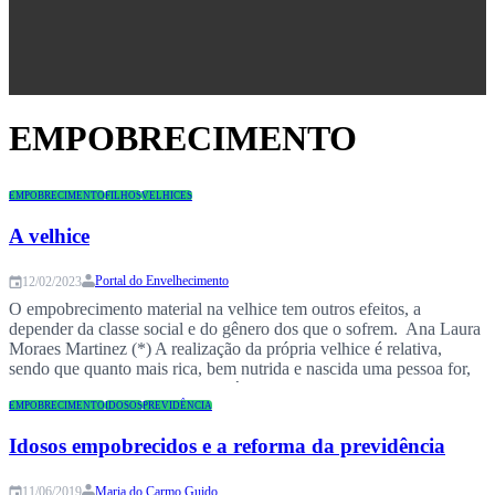
Congresso
EMPOBRECIMENTO
EMPOBRECIMENTO
FILHOS
VELHICES
A velhice
Portal do Envelhecimento
12/02/2023
O empobrecimento material na velhice tem outros efeitos, a
depender da classe social e do gênero dos que o sofrem. Ana Laura
Moraes Martinez (*) A realização da própria velhice é relativa,
sendo que quanto mais rica, bem nutrida e nascida uma pessoa for,
mais tarde e melhor “envelhecerá”. Conclui-se disso que o discurso
da “boa…
EMPOBRECIMENTO
IDOSOS
PREVIDÊNCIA
Idosos empobrecidos e a reforma da previdência
Maria do Carmo Guido
11/06/2019