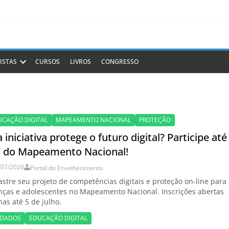
ISTAS
CURSOS
LIVROS
CONGRESSO
UCAÇÃO DIGITAL
MAPEAMENTO NACIONAL
PROTEÇÃO
 iniciativa protege o futuro digital? Participe até
7 do Mapeamento Nacional!
/07/2026
Portal do Envelhecimento
stre seu projeto de competências digitais e proteção on-line para
nças e adolescentes no Mapeamento Nacional. Inscrições abertas
as até 5 de julho.
IDADOS
EDUCAÇÃO DIGITAL