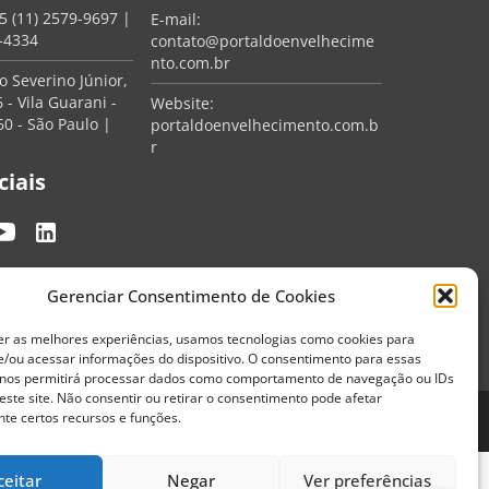
5 (11) 2579-9697
|
E-mail:
7-4334
contato@portaldoenvelhecime
nto.com.br
 Severino Júnior,
 - Vila Guarani -
Website:
0 - São Paulo |
portaldoenvelhecimento.com.b
r
ciais
Gerenciar Consentimento de Cookies
er as melhores experiências, usamos tecnologias como cookies para
/ou acessar informações do dispositivo. O consentimento para essas
 nos permitirá processar dados como comportamento de navegação ou IDs
este site. Não consentir ou retirar o consentimento pode afetar
te certos recursos e funções.
Termos de Uso
Política de Privacidade
ceitar
Negar
Ver preferências