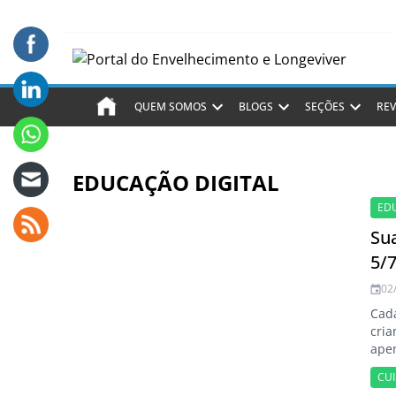
QUEM SOMOS
BLOGS
SEÇÕES
REV
EDUCAÇÃO DIGITAL
ED
Sua
5/
02
Cada
cria
apen
CU