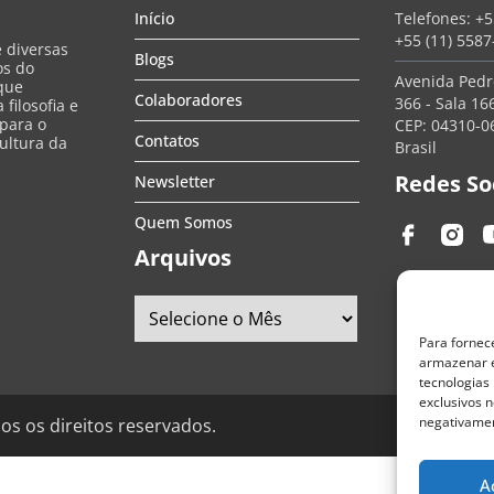
Início
Telefones:
+5
+55 (11) 558
e diversas
Blogs
os do
Avenida Pedro
que
Colaboradores
366 - Sala 166
filosofia e
 para o
CEP: 04310-06
Contatos
ultura da
Brasil
Redes So
Newsletter
Quem Somos
Arquivos
Para fornec
armazenar e
tecnologias
exclusivos n
negativamen
os os direitos reservados.
A