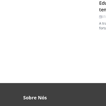
Edu
te
07
A tr
fort
Sobre Nós