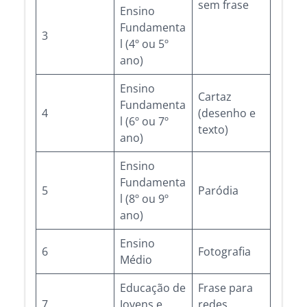
sem frase
Ensino
Fundamenta
3
l (4º ou 5º
ano)
Ensino
Cartaz
Fundamenta
4
(desenho e
l (6º ou 7º
texto)
ano)
Ensino
Fundamenta
5
Paródia
l (8º ou 9º
ano)
Ensino
6
Fotografia
Médio
Educação de
Frase para
7
Jovens e
redes