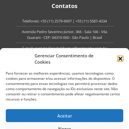
Contatos
Telefones:
+55 (11) 2579-9697
|
+55 (11) 5587-4334
Avenida Pedro Severino Júnior, 366 - Sala 166 - Vila
Guarani - CEP: 04310-060 - São Paulo | Brasil
E-mail:
contato@portaldoenvelhecimento.com.br
Gerenciar Consentimento de
Website:
portaldoenvelhecimento.com.br
Cookies
Redes Sociais
Para fornecer as melhores experiências, usamos tecnologias como
cookies para armazenar e/ou acessar informações do dispositivo. O
consentimento para essas tecnologias nos permitirá processar dados
como comportamento de navegação ou IDs exclusivos neste site. Não
consentir ou retirar o consentimento pode afetar negativamente certos
recursos e funções.
Copyright ©
2026
Portal do Envelhecimento.
Todos os direitos reservados.
Aceitar
Termos de Uso
Política de Privacidade
Negar