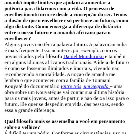
amanhã impõe limites que ajudam a aumentar a
potência para lidarmos com a vida. O processo de
envelhecimento ocorre desde a concepção do ser. Temos
a ilusão de que o envelhecer só pertence ao futuro, como
algo distante. Como enxerga a diferença de distância
entre o nosso futuro e o amanhã africano para o
envelhecer?
Alguns povos não têm a palavra futuro. A palavra amanhã
é mais frequente. Isso acontece, por exemplo, com os
povos citados pelo filósofo
Daniel Munduruku
e também
em alguns idiomas africanos tradicionais. A ideia de futuro
é como se fossemos ilimitados e imortais, vivendo não
reconhecendo a mortalidade. A noção de amanhã me
lembra o que aconteceu com a família de Toumani
Kouyaté do documentário
Entre Nós, um Segredo
– uma
obra sobre um Kouyatéque vai contar sua última história
para os mais jovens, antes de partir, e não deixa isso para o
futuro. Ele quer se despedir, em vida, das pessoas, sendo
essa a grande diferença.
Qual filósofo mais se assemelha a você em pensamento
sobre a velhice?
É difícil ter um pódio. Conforme as circunstâncias, uso os