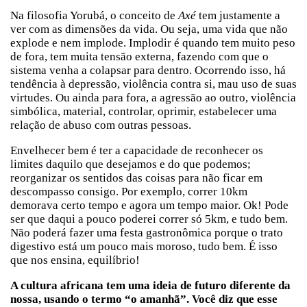
Na filosofia Yorubá, o conceito de
Axé
tem justamente a
ver com as dimensões da vida. Ou seja, uma vida que não
explode e nem implode. Implodir é quando tem muito peso
de fora, tem muita tensão externa, fazendo com que o
sistema venha a colapsar para dentro. Ocorrendo isso, há
tendência à depressão, violência contra si, mau uso de suas
virtudes. Ou ainda para fora, a agressão ao outro, violência
simbólica, material, controlar, oprimir, estabelecer uma
relação de abuso com outras pessoas.
Envelhecer bem é ter a capacidade de reconhecer os
limites daquilo que desejamos e do que podemos;
reorganizar os sentidos das coisas para não ficar em
descompasso consigo. Por exemplo, correr 10km
demorava certo tempo e agora um tempo maior. Ok! Pode
ser que daqui a pouco poderei correr só 5km, e tudo bem.
Não poderá fazer uma festa gastronômica porque o trato
digestivo está um pouco mais moroso, tudo bem. É isso
que nos ensina, equilíbrio!
A cultura africana tem uma ideia de futuro diferente da
nossa, usando o termo “o amanhã”. Você diz que esse