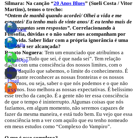
Silmara: Na canção “
20 Anos Blues
” (Sueli Costa / Vitor
Martins), temos o trecho:
“Ontem de manhã quando acordei/ Olhei a vida e me
espantei/ Eu tenho mais de vinte anos/ E eu tenho mais de
mil perguntas sem respostas”.
Correlacionando à
Filosofia, dúvidas e o não saber nos acompanham por
toda vida. Saber lidar com a própria ignorância é uma
virtude a ser alcançada?
Renato
Noguera
: Tem um enunciado que atribuímos a
Sócrates: “Tudo que sei, é que nada sei”. Tem relação
direta com uma consciência dos nossos limites, com o
limite daquilo que sabemos, o limite do conhecimento. É
importante reconhecer as nossas fronteiras e os nossos
contornos, ou seja, saber o que nós podemos e o que não
podemos. Isso melhora as nossas expectativas. É belíssimo
esse trecho da canção. É a gente não ter essa consciência
de que o tempo é ininterrupto. Algumas coisas que nós
fazíamos, em algum momento, não seremos capazes de
fazer da mesma maneira, e está tudo bem. Eu vejo que essa
consciência tem a ver com aquilo que eu tenho nomeado
em meus estudos como “Complexo do Vampiro”.
O que é esse complexo?