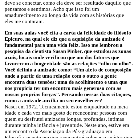
deve se conectar, como ela deve ser resultado daquilo que
pensamos e sentimos. Acho que isso foi um
amadurecimento ao longo da vida com as histórias que
eles me contaram.
Em suas aulas você cita a carta da felicidade do filósofo
Epicuro, na qual ele diz que a aquisição da amizade é
fundamental para uma vida feliz. Isso me lembrou a
pesquisa da cientista Susan Pinker, que estudou as zonas
azuis, locais onde verificou que um dos fatores que
favorecem a longevidade são as relações “olho no olho”.
Você definiu a amizade como: “Um afeto de composição
onde a partir de uma relação com o outro a gente
encontra duas tensões: uma de acolhimento e uma que
nos propicia ter um encontro mais generoso com as
nossas próprias forças”. Pensando nessas duas citações,
como a amizade auxilia no seu envelhecer?
Nasci em 1972. Tecnicamente estou enquadrado na meia
idade e cada vez mais gosto de reencontrar pessoas com
quem eu desfrutei amizades longas, profundas, íntimas
durante minha infância e juventude. Neste ano, estive em
um encontro da Associação da Pós-graduação em
Filosofia, evento em que reencontrei colegas e amigos que