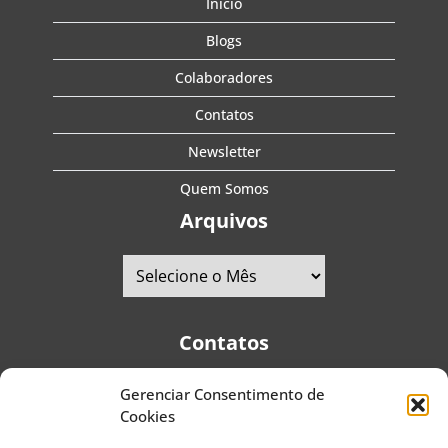
Início
Blogs
Colaboradores
Contatos
Newsletter
Quem Somos
Arquivos
Contatos
Gerenciar Consentimento de
Telefones:
+55 (11) 2579-9697
|
+55 (11) 5587-4334
Cookies
Avenida Pedro Severino Júnior, 366 - Sala 166 - Vila