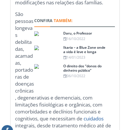
modificações nas relações das famílias.
São
pessoas
CONFIRA
TAMBÉM:
longeva
Daru, o Professor
s
16/10/2022
debilita
Ikaria – a Blue Zone onde
das,
a vida é leve e longa
acamad
14/01/2023
as,
O direito dos “donos do
portado
dinheiro público”
ras de
06/10/2022
doenças
crônicas
, degenerativas e demenciais, com
limitações fisiológicas e orgânicas, com
comorbidades e declínios funcionais e
cognitivos, que necessitam de
cuidados
integrais, desde tratamento médico até de