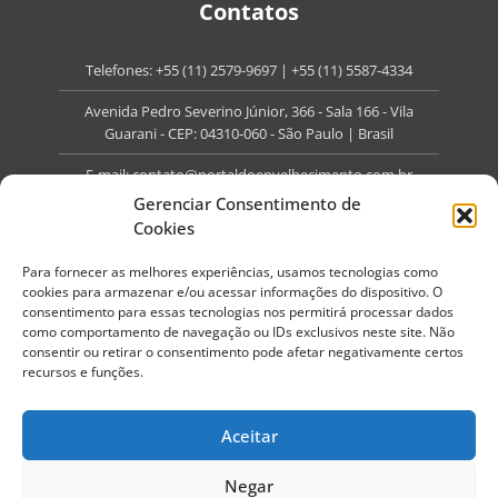
Contatos
Telefones:
+55 (11) 2579-9697
|
+55 (11) 5587-4334
Avenida Pedro Severino Júnior, 366 - Sala 166 - Vila
Guarani - CEP: 04310-060 - São Paulo | Brasil
E-mail:
contato@portaldoenvelhecimento.com.br
Gerenciar Consentimento de
Website:
portaldoenvelhecimento.com.br
Cookies
Redes Sociais
Para fornecer as melhores experiências, usamos tecnologias como
cookies para armazenar e/ou acessar informações do dispositivo. O
consentimento para essas tecnologias nos permitirá processar dados
como comportamento de navegação ou IDs exclusivos neste site. Não
consentir ou retirar o consentimento pode afetar negativamente certos
recursos e funções.
Copyright ©
2026
Portal do Envelhecimento.
Todos os direitos reservados.
Aceitar
Termos de Uso
Política de Privacidade
Negar