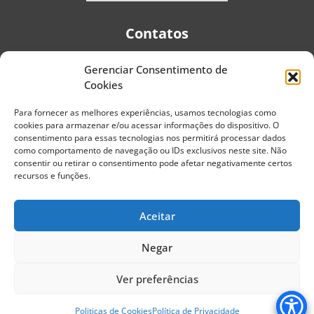
Contatos
Gerenciar Consentimento de
Telefones:
+55 (11) 2579-9697
|
+55 (11) 5587-4334
Cookies
Avenida Pedro Severino Júnior, 366 - Sala 166 - Vila
Guarani - CEP: 04310-060 - São Paulo | Brasil
Para fornecer as melhores experiências, usamos tecnologias como
cookies para armazenar e/ou acessar informações do dispositivo. O
E-mail:
contato@portaldoenvelhecimento.com.br
consentimento para essas tecnologias nos permitirá processar dados
como comportamento de navegação ou IDs exclusivos neste site. Não
Website:
portaldoenvelhecimento.com.br
consentir ou retirar o consentimento pode afetar negativamente certos
recursos e funções.
Redes Sociais
Aceitar
Negar
Copyright ©
2026
Portal do Envelhecimento.
Ver preferências
Todos os direitos reservados.
Termos de Uso
Política de Privacidade
Politicas de Cookies
Política de Privacidade