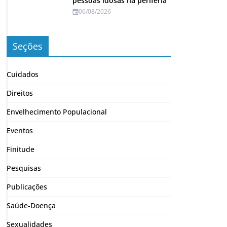
pessoas idosas na periferia
06/08/2026
Seções
Cuidados
Direitos
Envelhecimento Populacional
Eventos
Finitude
Pesquisas
Publicações
Saúde-Doença
Sexualidades