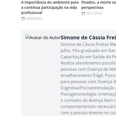
A importância do ambiente para
Finados, a morte so
a contínua participação na vida
perspectivas
profissional
02/11/2023
19/09/2023
Simone de Cássia Fre
Simone de Cássia Freitas M
Julho, Pós-graduada em Ger
Capacitação em Saúde da Pe
Realiza atendimento psicoló
pessoas com Doença de Alzh
envelhecimento frágil. Poss
para pessoas com Doença de
Cognitiva/Psicoestimulação 
Psicogerontologia; orientaç
o contexto da doença bem c
comportamentais necessários,
com a pessoa doente no cuid