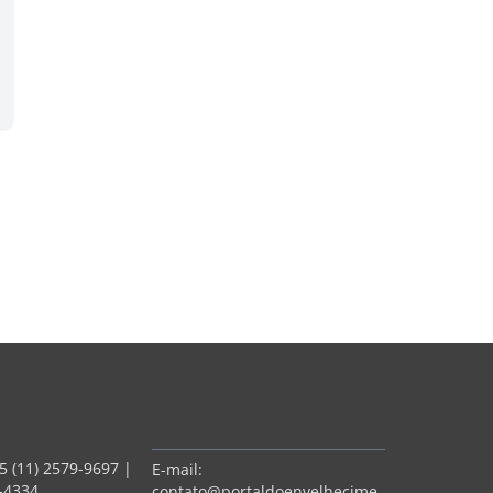
5 (11) 2579-9697
|
E-mail:
7-4334
contato@portaldoenvelhecime