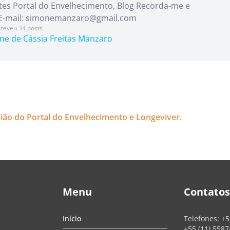
es Portal do Envelhecimento, Blog Recorda-me e
 E-mail: simonemanzaro@gmail.com
creveu 34 posts
ne de Cássia Freitas Manzaro
nião do Portal do Envelhecimento e Longeviver.
Menu
Contatos
Início
Telefones:
+5
+55 (11) 558