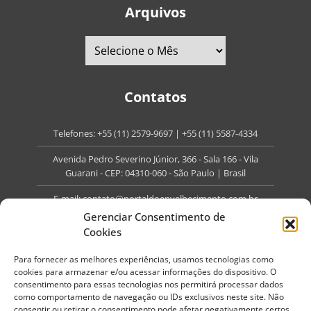
Arquivos
Contatos
Telefones:
+55 (11) 2579-9697
|
+55 (11) 5587-4334
Avenida Pedro Severino Júnior, 366 - Sala 166 - Vila
Guarani - CEP: 04310-060 - São Paulo | Brasil
E-mail:
contato@portaldoenvelhecimento.com.br
Gerenciar Consentimento de
Website:
portaldoenvelhecimento.com.br
Cookies
Redes Sociais
Para fornecer as melhores experiências, usamos tecnologias como
cookies para armazenar e/ou acessar informações do dispositivo. O
consentimento para essas tecnologias nos permitirá processar dados
como comportamento de navegação ou IDs exclusivos neste site. Não
consentir ou retirar o consentimento pode afetar negativamente certos