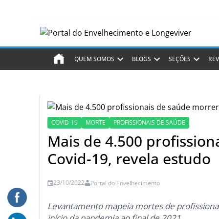
QUEM SOMOS
BLOGS
SEÇÕES
REV
COVID-19
MORTE
PROFISSIONAIS DE SAÚDE
Mais de 4.500 profissio
Covid-19, revela estudo
23/10/2022
Portal do Envelhecimento
Levantamento mapeia mortes de profissionais
início da pandemia ao final de 2021.