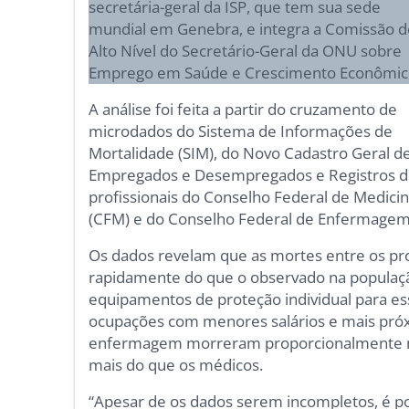
secretária-geral da ISP, que tem sua sede
mundial em Genebra, e integra a Comissão d
Alto Nível do Secretário-Geral da ONU sobre
Emprego em Saúde e Crescimento Econômic
A análise foi feita a partir do cruzamento de
microdados do Sistema de Informações de
Mortalidade (SIM), do Novo Cadastro Geral d
Empregados e Desempregados e Registros 
profissionais do Conselho Federal de Medici
(CFM) e do Conselho Federal de Enfermagem
Os dados revelam que as mortes entre os pro
rapidamente do que o observado na populaç
equipamentos de proteção individual para es
ocupações com menores salários e mais próxim
enfermagem morreram proporcionalmente ma
mais do que os médicos.
“Apesar de os dados serem incompletos, é pos