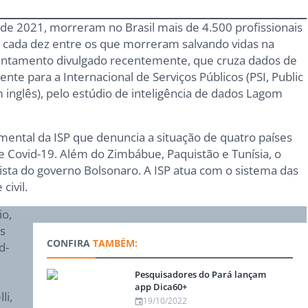
e 2021, morreram no Brasil mais de 4.500 profissionais
 a cada dez entre os que morreram salvando vidas na
ntamento divulgado recentemente, que cruza dados de
mente para a Internacional de Serviços Públicos (PSI, Public
em inglês), pelo estúdio de inteligência de dados Lagom
ental da ISP que denuncia a situação de quatro países
e Covid-19. Além do Zimbábue, Paquistão e Tunísia, o
ista do governo Bolsonaro. A ISP atua com o sistema das
civil.
io,
s
CONFIRA
TAMBÉM:
d-
Pesquisadores do Pará lançam
app Dica60+
li,
19/10/2022