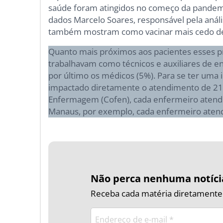
saúde foram atingidos no começo da pandemi
dados Marcelo Soares, responsável pela análi
também mostram como vacinar mais cedo der
Quanto mais próximos aos pacientes esses p
trabalhavam como técnicos e auxiliares de 
por último os médicos (5%). Para se ter uma 
impactado diretamente o atendimento de 21.
Enfermagem (Cofen), cada enfermeiro atende
Manaus, por exemplo, cada enfermeiro atende
Não perca nenhuma notíci
Receba cada matéria diretamente n