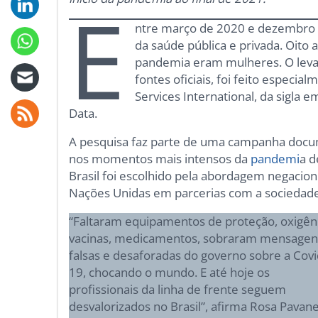
E
ntre março de 2020 e dezembro d
da saúde pública e privada. Oito
pandemia eram mulheres. O leva
fontes oficiais, foi feito especial
Services International, da sigla 
Data.
A pesquisa faz parte de uma campanha docum
nos momentos mais intensos da
pandemi
a d
Brasil foi escolhido pela abordagem negacion
Nações Unidas em parcerias com a sociedade 
“Faltaram equipamentos de proteção, oxigên
vacinas, medicamentos, sobraram mensagen
falsas e desaforadas do governo sobre a Covi
19, chocando o mundo. E até hoje os
profissionais da linha de frente seguem
desvalorizados no Brasil”, afirma Rosa Pavanel