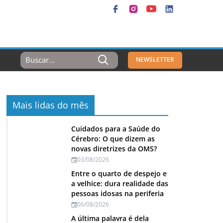
Resultados
NEWSLETTER
Para:
Mais lidas do mês
Cuidados para a Saúde do
Cérebro: O que dizem as
novas diretrizes da OMS?
03/08/2026
Entre o quarto de despejo e
a velhice: dura realidade das
pessoas idosas na periferia
06/08/2026
A última palavra é dela