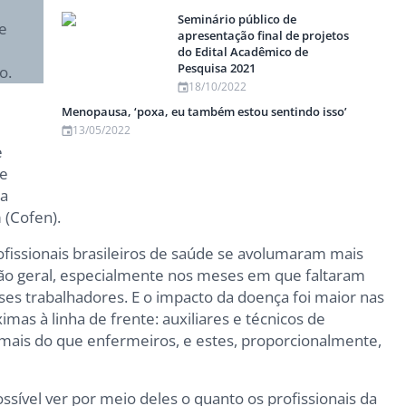
Seminário público de
e
apresentação final de projetos
do Edital Acadêmico de
Pesquisa 2021
o.
18/10/2022
Menopausa, ‘poxa, eu também estou sentindo isso’
13/05/2022
e
de
na
 (Cofen).
fissionais brasileiros de saúde se avolumaram mais
ão geral, especialmente nos meses em que faltaram
ses trabalhadores. E o impacto da doença foi maior nas
as à linha de frente: auxiliares e técnicos de
is do que enfermeiros, e estes, proporcionalmente,
sível ver por meio deles o quanto os profissionais da