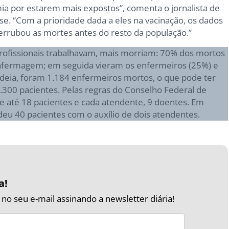
a por estarem mais expostos”, comenta o jornalista de
se. “Com a prioridade dada a eles na vacinação, os dados
rubou as mortes antes do resto da população.”
rofissionais trabalhavam, mais morriam: 70% dos mortos
enfermagem; em seguida vieram os enfermeiros (25%) e
ideia, foram 1.184 enfermeiros mortos, o que pode ter
300 pacientes. Pelas regras do Conselho Federal de
 até 18 pacientes e cada atendente, 9 doentes. Em
u 40 pacientes com o auxílio de dois atendentes.
a!
o seu e-mail assinando a newsletter diária!