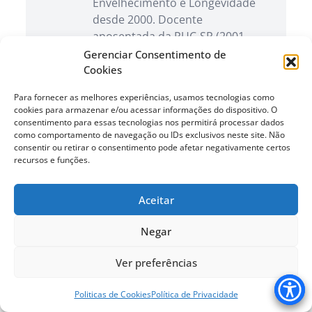
Envelhecimento e Longevidade
desde 2000. Docente
aposentada da PUC-SP (2001-
2025). É pesquisadora do
Gerenciar Consentimento de
Núcleo de Estudo e Pesquisa do
Cookies
Envelhecimento (NEPE), da PUC-
Para fornecer as melhores experiências, usamos tecnologias como
SP, certificado pelo CNPq. CEO
cookies para armazenar e/ou acessar informações do dispositivo. O
do Portal do Envelhecimento,
consentimento para essas tecnologias nos permitirá processar dados
Portal Edições e Espaço
como comportamento de navegação ou IDs exclusivos neste site. Não
consentir ou retirar o consentimento pode afetar negativamente certos
Longeviver. Integra, desde 2005,
recursos e funções.
a Red Interdisciplinaria
Latinoamericana de
Aceitar
Psicogerontología (Redip).
Integrou o banco de avaliadores
Negar
do Sistema Nacional de
Avaliação da Educação Superior
Ver preferências
– Basis/Inep/MEC, cursos de
Comunicação Social (2006-
Politicas de Cookies
Política de Privacidade
2018). Foi associada fundadora