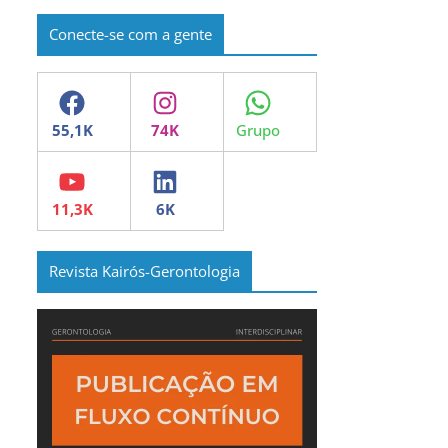
Conecte-se com a gente
Facebook
Instagram
WhatsApp
YouTube
LinkedIn
Revista Kairós-Gerontologia