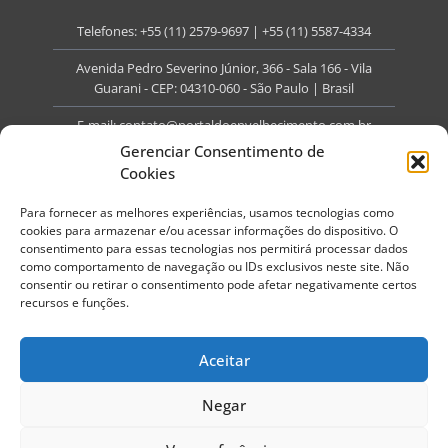
Telefones:
+55 (11) 2579-9697
|
+55 (11) 5587-4334
Avenida Pedro Severino Júnior, 366 - Sala 166 - Vila
Guarani - CEP: 04310-060 - São Paulo | Brasil
E-mail:
contato@portaldoenvelhecimento.com.br
Gerenciar Consentimento de
Website:
portaldoenvelhecimento.com.br
Cookies
Redes Sociais
Para fornecer as melhores experiências, usamos tecnologias como
cookies para armazenar e/ou acessar informações do dispositivo. O
consentimento para essas tecnologias nos permitirá processar dados
como comportamento de navegação ou IDs exclusivos neste site. Não
consentir ou retirar o consentimento pode afetar negativamente certos
recursos e funções.
Copyright ©
2026
Portal do Envelhecimento.
Todos os direitos reservados.
Aceitar
Termos de Uso
Política de Privacidade
Negar