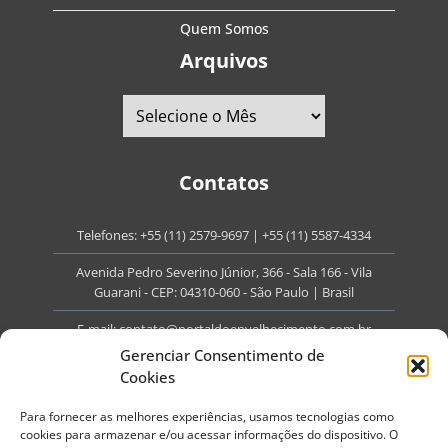
Quem Somos
Arquivos
Contatos
Telefones:
+55 (11) 2579-9697
|
+55 (11) 5587-4334
Avenida Pedro Severino Júnior, 366 - Sala 166 - Vila
Guarani - CEP: 04310-060 - São Paulo | Brasil
E-mail:
contato@portaldoenvelhecimento.com.br
Gerenciar Consentimento de
Website:
portaldoenvelhecimento.com.br
Cookies
Redes Sociais
Para fornecer as melhores experiências, usamos tecnologias como
cookies para armazenar e/ou acessar informações do dispositivo. O