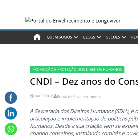
QUEM SOMOS
BLOGS
SEÇÕES
REV
PROMOÇÃO E PROTEÇÃO DOS DIREITOS HUMANOS
CNDI – Dez anos do Con
04/03/2018
Portal do Envelhecimento
A Secretaria dos Direitos Humanos (SDH), é o
articulação e implementação de políticas púb
humanos. Desde a sua criação vem se expan
criando conselhos, instalando comitês e ouv