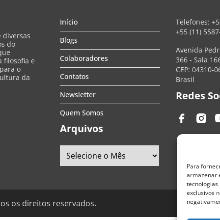
Início
Telefones:
+5
+55 (11) 558
e diversas
Blogs
os do
Avenida Pedro
que
Colaboradores
366 - Sala 166
filosofia e
 para o
CEP: 04310-06
Contatos
ultura da
Brasil
Redes So
Newsletter
Quem Somos
Arquivos
Para fornec
armazenar e
tecnologias
exclusivos n
negativamen
os os direitos reservados.