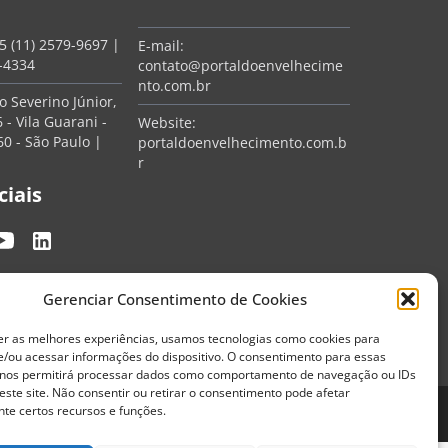
5 (11) 2579-9697
|
E-mail:
7-4334
contato@portaldoenvelhecime
nto.com.br
 Severino Júnior,
 - Vila Guarani -
Website:
0 - São Paulo |
portaldoenvelhecimento.com.b
r
ciais
Gerenciar Consentimento de Cookies
er as melhores experiências, usamos tecnologias como cookies para
/ou acessar informações do dispositivo. O consentimento para essas
 nos permitirá processar dados como comportamento de navegação ou IDs
este site. Não consentir ou retirar o consentimento pode afetar
te certos recursos e funções.
Termos de Uso
Política de Privacidade