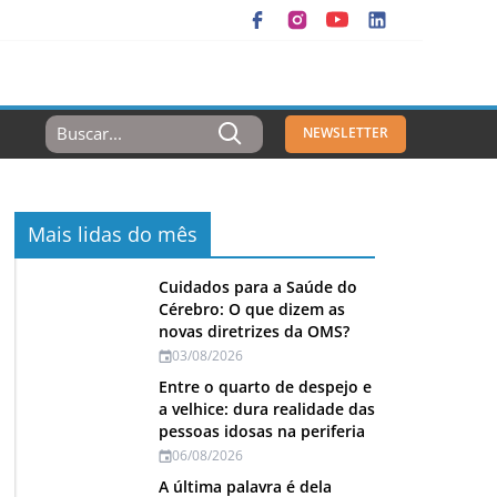
Resultados
NEWSLETTER
Para:
Mais lidas do mês
Cuidados para a Saúde do
Cérebro: O que dizem as
novas diretrizes da OMS?
03/08/2026
Entre o quarto de despejo e
a velhice: dura realidade das
pessoas idosas na periferia
06/08/2026
A última palavra é dela