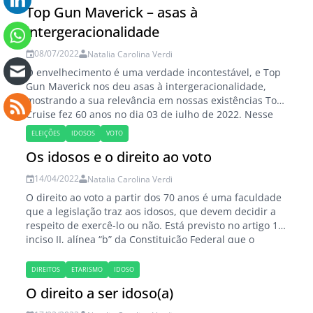
tratamos há um tempo sobre o tema da Curatela. Por…
Top Gun Maverick – asas à
intergeracionalidade
08/07/2022
Natalia Carolina Verdi
O envelhecimento é uma verdade incontestável, e Top
Gun Maverick nos deu asas à intergeracionalidade,
mostrando a sua relevância em nossas existências Tom
Cruise fez 60 anos no dia 03 de julho de 2022. Nesse
dia, lá estava eu, no cinema, assistindo encantada,
ELEIÇÕES
IDOSOS
VOTO
mais uma vez, o ator de Hollywood de quem eu
Os idosos e o direito ao voto
colecionava pôsteres…
14/04/2022
Natalia Carolina Verdi
O direito ao voto a partir dos 70 anos é uma faculdade
que a legislação traz aos idosos, que devem decidir a
respeito de exercê-lo ou não. Está previsto no artigo 14,
inciso II, alínea “b” da Constituição Federal que o
direito ao voto é facultativo aos maiores de 70 anos. Em
ano de eleições,…
DIREITOS
ETARISMO
IDOSO
O direito a ser idoso(a)