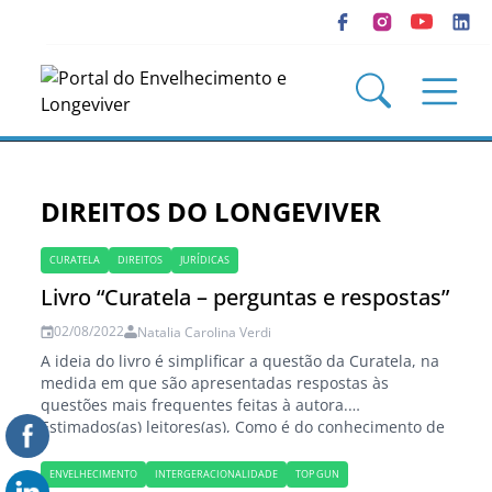
DIREITOS DO LONGEVIVER
CURATELA
DIREITOS
JURÍDICAS
Livro “Curatela – perguntas e respostas”
02/08/2022
Natalia Carolina Verdi
A ideia do livro é simplificar a questão da Curatela, na
medida em que são apresentadas respostas às
questões mais frequentes feitas à autora.
Estimados(as) leitores(as), Como é do conhecimento de
todos vocês que acompanham os textos publicados
nesse Blog denominado Direitos do Longeviver, já
ENVELHECIMENTO
INTERGERACIONALIDADE
TOP GUN