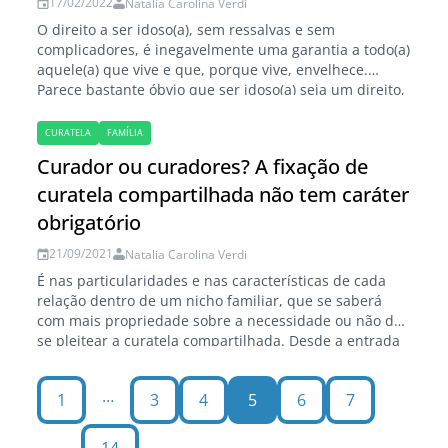
17/02/2022
Natalia Carolina Verdi
O direito a ser idoso(a), sem ressalvas e sem
complicadores, é inegavelmente uma garantia a todo(a)
aquele(a) que vive e que, porque vive, envelhece.
Parece bastante óbvio que ser idoso(a) seja um direito,
haja vista que o ordenamento jurídico traz uma
quantidade bastante significativa de garantias legais à
CURATELA
FAMÍLIA
parcela da população que no Brasil possui…
Curador ou curadores? A fixação de
curatela compartilhada não tem caráter
obrigatório
21/09/2021
Natalia Carolina Verdi
É nas particularidades e nas características de cada
relação dentro de um nicho familiar, que se saberá
com mais propriedade sobre a necessidade ou não de
se pleitear a curatela compartilhada. Desde a entrada
em vigor do Estatuto da Pessoa com Deficiência (Lei
Federal n.º 13.146/2015) que alterou o ordenamento
…
1
3
4
5
6
7
jurídico vigente em alguns aspectos,…
…