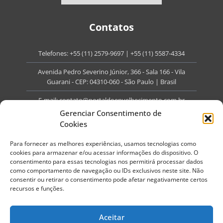
Contatos
Telefones:
+55 (11) 2579-9697
|
+55 (11) 5587-4334
Avenida Pedro Severino Júnior, 366 - Sala 166 - Vila
Guarani - CEP: 04310-060 - São Paulo | Brasil
E-mail:
contato@portaldoenvelhecimento.com.br
Gerenciar Consentimento de
Website:
portaldoenvelhecimento.com.br
Cookies
Redes Sociais
Para fornecer as melhores experiências, usamos tecnologias como
cookies para armazenar e/ou acessar informações do dispositivo. O
consentimento para essas tecnologias nos permitirá processar dados
como comportamento de navegação ou IDs exclusivos neste site. Não
consentir ou retirar o consentimento pode afetar negativamente certos
recursos e funções.
Copyright ©
2026
Portal do Envelhecimento.
Todos os direitos reservados.
Aceitar