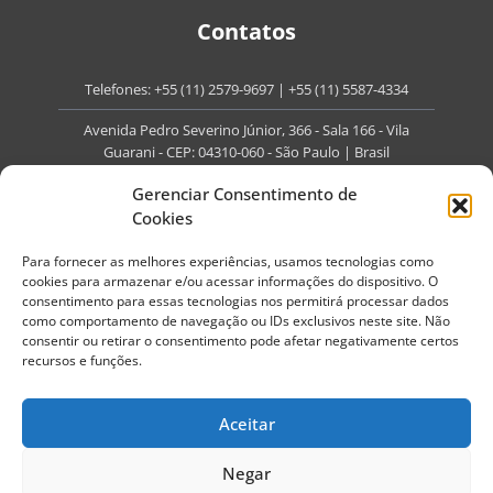
Contatos
Telefones:
+55 (11) 2579-9697
|
+55 (11) 5587-4334
Avenida Pedro Severino Júnior, 366 - Sala 166 - Vila
Guarani - CEP: 04310-060 - São Paulo | Brasil
E-mail:
contato@portaldoenvelhecimento.com.br
Gerenciar Consentimento de
Cookies
Website:
portaldoenvelhecimento.com.br
Para fornecer as melhores experiências, usamos tecnologias como
Redes Sociais
cookies para armazenar e/ou acessar informações do dispositivo. O
consentimento para essas tecnologias nos permitirá processar dados
como comportamento de navegação ou IDs exclusivos neste site. Não
consentir ou retirar o consentimento pode afetar negativamente certos
recursos e funções.
Copyright ©
2026
Portal do Envelhecimento.
Aceitar
Todos os direitos reservados.
Termos de Uso
Política de Privacidade
Negar