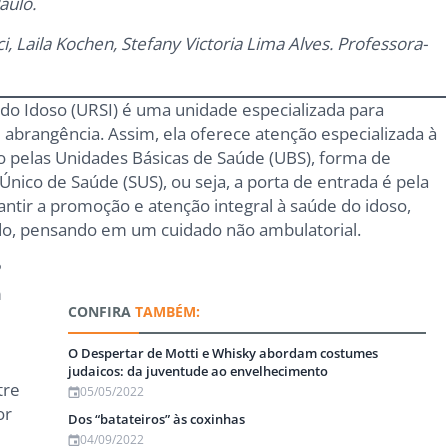
aulo.
i, Laila Kochen, Stefany Victoria Lima Alves. Professora-
do Idoso (URSI) é uma unidade especializada para
 abrangência. Assim, ela oferece atenção especializada à
do pelas Unidades Básicas de Saúde (UBS), forma de
Único de Saúde (SUS), ou seja, a porta de entrada é pela
rantir a promoção e atenção integral à saúde do idoso,
ado, pensando em um cuidado não ambulatorial.
º
m
CONFIRA
TAMBÉM:
O Despertar de Motti e Whisky abordam costumes
judaicos: da juventude ao envelhecimento
tre
05/05/2022
or
Dos “batateiros” às coxinhas
04/09/2022