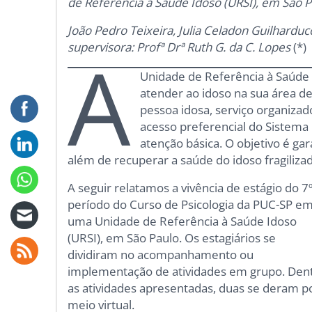
de Referência à Saúde Idoso (URSI), em São P
João Pedro Teixeira, Julia Celadon Guilharducc
supervisora: Profª Drª Ruth G. da C. Lopes
(*)
A
Unidade de Referência à Saúde 
atender ao idoso na sua área de
pessoa idosa, serviço organiza
acesso preferencial do Sistema 
atenção básica. O objetivo é ga
além de recuperar a saúde do idoso fragiliz
A seguir relatamos a vivência de estágio do 7
período do Curso de Psicologia da PUC-SP e
uma Unidade de Referência à Saúde Idoso
(URSI), em São Paulo. Os estagiários se
dividiram no acompanhamento ou
implementação de atividades em grupo. Den
as atividades apresentadas, duas se deram p
meio virtual.