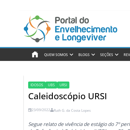
QUEM SOMOS
BLOGS
SEÇÕES
REV
IDOSOS
UBS
URSI
Caleidoscópio URSI
23/09/2022
Ruth G. da Costa Lopes
Segue relato de vivência de estágio do 7º p