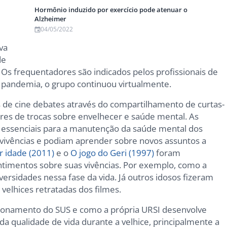
Hormônio induzido por exercício pode atenuar o
Alzheimer
04/05/2022
va
de
. Os frequentadores são indicados pelos profissionais de
a pandemia, o grupo continuou virtualmente.
 de cine debates através do compartilhamento de curtas-
res de trocas sobre envelhecer e saúde mental. As
essenciais para a manutenção da saúde mental dos
e vivências e podiam aprender sobre novos assuntos a
r idade (2011)
e o
O jogo do Geri (1997)
foram
ntimentos sobre suas vivências. Por exemplo, como a
dversidades nessa fase da vida. Já outros idosos fizeram
velhices retratadas dos filmes.
ionamento do SUS e como a própria URSI desenvolve
a qualidade de vida durante a velhice, principalmente a