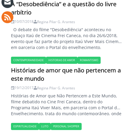
A “Desobediência” e a questão do livre
arbítrio
10/07/2018
Regina Pilar G. Arantes
O debate do filme "Desobediência" aconteceu no
Espaço Itaú de Cinema Frei Caneca, no dia 26/6/2018,
evento que faz parte do projeto Itaú Viver Mais Cinema
em parceria com o Portal do envelhecimento.
“Desobediência” estreou no Festival Internacional de
Cinema de Toronto de 2017. Foi baseado no romance
CONTEMPORANEIDADE
HISTORIAS DE AMOR
ROMANTISMO
de estreia de Naomi Alderman…
Histórias de amor que não pertencem a
este mundo
19/12/2017
Regina Pilar G. Arantes
Histórias de Amor que Não Pertencem a Este Mundo,
filme debatido no Cine Frei Caneca, dentro do
Programa Itaú Viver Mais, em parceria com o Portal do
Envelhecimento, trata do mundo contemporâneo, onde
as mulheres e os homens transitam e se relacionam,
como personagens problemáticas, contraditórias e
ESPIRITUALIDADE
LUTO
PERSONAL SHOPPER
complexas. O filme italiano "Histórias de Amor…