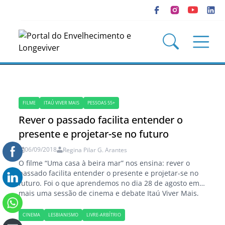
FILME
ITAÚ VIVER MAIS
PESSOAS 55+
Rever o passado facilita entender o
presente e projetar-se no futuro
06/09/2018
Regina Pilar G. Arantes
O filme “Uma casa à beira mar” nos ensina: rever o
passado facilita entender o presente e projetar-se no
futuro. Foi o que aprendemos no dia 28 de agosto em
mais uma sessão de cinema e debate Itaú Viver Mais,
projeto desenvolvido especialmente para pessoas com
mais de 55 anos, em seis estados brasileiros: São…
CINEMA
LESBIANISMO
LIVRE-ARBÍTRIO