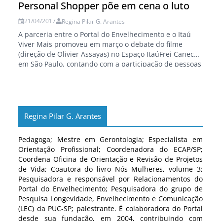
Personal Shopper põe em cena o luto
21/04/2017
Regina Pilar G. Arantes
A parceria entre o Portal do Envelhecimento e o Itaú
Viver Mais promoveu em março o debate do filme
(direção de Olivier Assayas) no Espaço ItaúFrei Caneca,
em São Paulo, contando com a participação de pessoas
idosas que se envolveram na trama, fazendo
colocações sobre o materialismo, existência,
espiritualidade, luto... O próximo filme a ser…
Regina Pilar G. Arantes
Pedagoga; Mestre em Gerontologia; Especialista em
Orientação Profissional; Coordenadora do ECAP/SP;
Coordena Oficina de Orientação e Revisão de Projetos
de Vida; Coautora do livro Nós Mulheres, volume 3;
Pesquisadora e responsável por Relacionamentos do
Portal do Envelhecimento; Pesquisadora do grupo de
Pesquisa Longevidade, Envelhecimento e Comunicação
(LEC) da PUC-SP; palestrante. É colaboradora do Portal
desde sua fundação, em 2004, contribuindo com