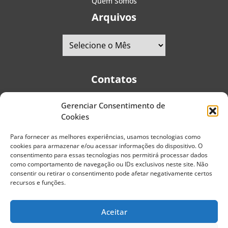
Quem Somos
Arquivos
Contatos
Gerenciar Consentimento de
Telefones:
+55 (11) 2579-9697
|
+55 (11) 5587-4334
Cookies
Avenida Pedro Severino Júnior, 366 - Sala 166 - Vila
Guarani - CEP: 04310-060 - São Paulo | Brasil
Para fornecer as melhores experiências, usamos tecnologias como
cookies para armazenar e/ou acessar informações do dispositivo. O
E-mail:
contato@portaldoenvelhecimento.com.br
consentimento para essas tecnologias nos permitirá processar dados
como comportamento de navegação ou IDs exclusivos neste site. Não
Website:
portaldoenvelhecimento.com.br
consentir ou retirar o consentimento pode afetar negativamente certos
recursos e funções.
Redes Sociais
Aceitar