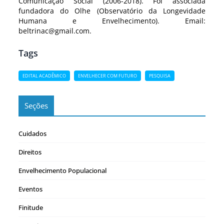
Comunicação Social (2006-2018). Foi associada
fundadora do Olhe (Observatório da Longevidade
Humana e Envelhecimento). Email:
beltrinac@gmail.com.
Tags
EDITAL ACADÊMICO
ENVELHECER COM FUTURO
PESQUISA
Seções
Cuidados
Direitos
Envelhecimento Populacional
Eventos
Finitude