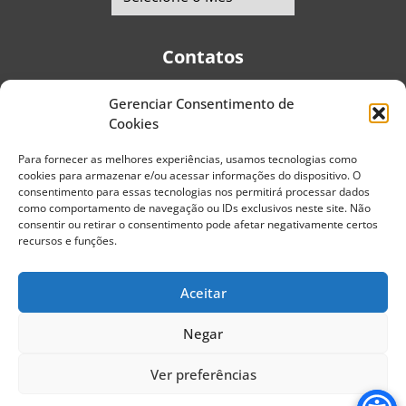
Contatos
Gerenciar Consentimento de
Telefones:
+55 (11) 2579-9697
|
+55 (11) 5587-4334
Cookies
Avenida Pedro Severino Júnior, 366 - Sala 166 - Vila
Guarani - CEP: 04310-060 - São Paulo | Brasil
Para fornecer as melhores experiências, usamos tecnologias como
cookies para armazenar e/ou acessar informações do dispositivo. O
E-mail:
contato@portaldoenvelhecimento.com.br
consentimento para essas tecnologias nos permitirá processar dados
como comportamento de navegação ou IDs exclusivos neste site. Não
Website:
portaldoenvelhecimento.com.br
consentir ou retirar o consentimento pode afetar negativamente certos
recursos e funções.
Redes Sociais
Aceitar
Negar
Copyright ©
2026
Portal do Envelhecimento.
Ver preferências
Todos os direitos reservados.