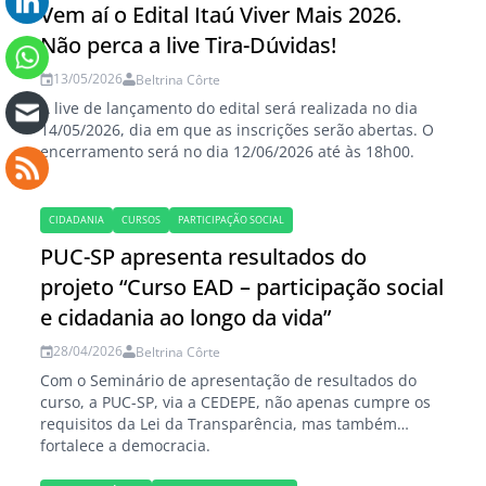
Vem aí o Edital Itaú Viver Mais 2026.
Não perca a live Tira-Dúvidas!
13/05/2026
Beltrina Côrte
A live de lançamento do edital será realizada no dia
14/05/2026, dia em que as inscrições serão abertas. O
encerramento será no dia 12/06/2026 até às 18h00.
CIDADANIA
CURSOS
PARTICIPAÇÃO SOCIAL
PUC-SP apresenta resultados do
projeto “Curso EAD – participação social
e cidadania ao longo da vida”
28/04/2026
Beltrina Côrte
Com o Seminário de apresentação de resultados do
curso, a PUC-SP, via a CEDEPE, não apenas cumpre os
requisitos da Lei da Transparência, mas também
fortalece a democracia.