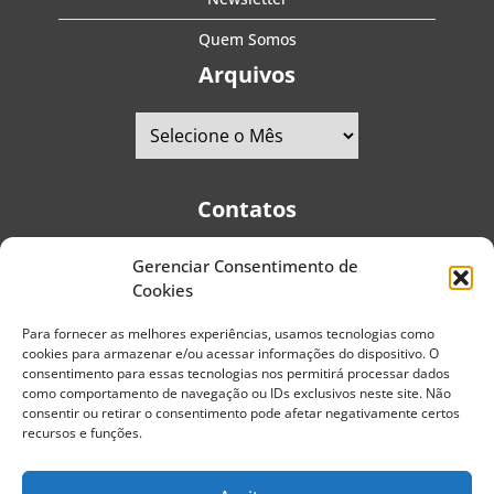
Quem Somos
Arquivos
Contatos
Gerenciar Consentimento de
Telefones:
+55 (11) 2579-9697
|
+55 (11) 5587-4334
Cookies
Avenida Pedro Severino Júnior, 366 - Sala 166 - Vila
Guarani - CEP: 04310-060 - São Paulo | Brasil
Para fornecer as melhores experiências, usamos tecnologias como
cookies para armazenar e/ou acessar informações do dispositivo. O
E-mail:
contato@portaldoenvelhecimento.com.br
consentimento para essas tecnologias nos permitirá processar dados
como comportamento de navegação ou IDs exclusivos neste site. Não
Website:
portaldoenvelhecimento.com.br
consentir ou retirar o consentimento pode afetar negativamente certos
recursos e funções.
Redes Sociais