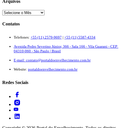
Arquivos
Contatos
Telefones:
+55 (11) 2579-9697
|
+55 (11) 5587-4334
Avenida Pedro Severino Júnior, 366 - Sala 166 - Vila Guarani - CEP:
04310-060 - São Paulo | Brasil
E-mail:
contato@portaldoenvelhecimento.com.br
Website:
portaldoenvelhecimento.com.br
Redes Sociais
Copyright ©
2026
Portal do Envelhecimento. Todos os direitos