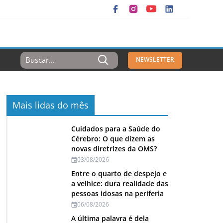
Resultados
NEWSLETTER
Para:
Mais lidas do mês
Cuidados para a Saúde do
Cérebro: O que dizem as
novas diretrizes da OMS?
03/08/2026
Entre o quarto de despejo e
a velhice: dura realidade das
pessoas idosas na periferia
06/08/2026
A última palavra é dela