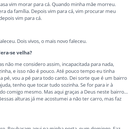
 casa vim morar para cá. Quando minha mãe morreu.
ra da família. Depois vim para cá, vim procurar meu
 depois vim para cá.
aleceu. Dois vivos, o mais novo faleceu.
era-se velha?
s não me considero assim, incapacitada para nada,
inha, e isso não é pouco. Até pouco tempo eu tinha
 a pé, vou a pé para todo canto. Dei sorte que é um bairro
uda, tenho que tocar tudo sozinha. Se for para ir à
udo comigo mesmo. Mas aqui graças a Deus neste bairro…
Nessas alturas já me acostumei a não ter carro, mas faz
ro. Roubaram aqui na minha porta, num domingo. Faz