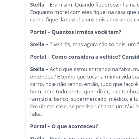
Stella –
Eram sim. Quando fiquei sozinha na
Enquanto morei com eles fiquei na casa que e
canto, fiquei lá sozinha uns dois anos ainda e
Portal – Quantos irmãos você tem?
Stella –
Tive três, mas agora são só dois, um f
Portal – Como considera a velhice? Consid
Stella –
Acho que estou entrando na faixa, ma
entendeu? E tenho que tocar a minha vida soz
carro, hoje não tenho, então, tudo que faço é
bom. Tem tudo perto, quer dizer, não tenho aj
farmácia, banco, supermercado, médico, é t
Em último caso, se precisar, chamo um táxi. 
falta.
Portal – O que aconteceu?
Stella –
Roubaram o meu, aí não comprei out