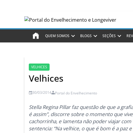
QUEM SOMOS
BLOGS
SEÇÕES
REV
VELHICES
Velhices
30/03/2014
Portal do Envelhecimento
Stella Regina Pillar faz questão de que a grafia
é assim”, discorre sobre o momento que vive,
cachorrinha, e lamenta não poder viajar com 
sentencia: “Na velhice, o que é bom é a paz e