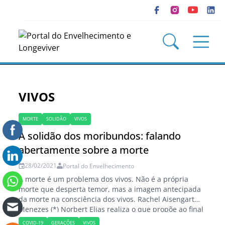
VIVOS
MORTE
SOLIDÃO
VIVOS
A solidão dos moribundos: falando
abertamente sobre a morte
28/02/2021
Portal do Envelhecimento
A morte é um problema dos vivos. Não é a própria
morte que desperta temor, mas a imagem antecipada
da morte na consciência dos vivos. Rachel Aisengart
Menezes (*) Norbert Elias realiza o que propõe ao final
de seu livro: falar abertamente sobre a morte. Para ele,
COVID-19
GERAÇÕES
VIVOS