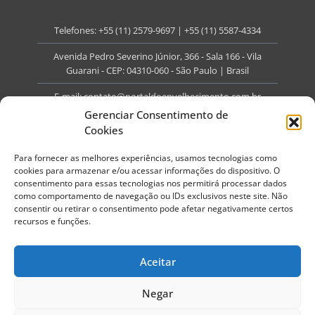
Telefones:
+55 (11) 2579-9697
|
+55 (11) 5587-4334
Avenida Pedro Severino Júnior, 366 - Sala 166 - Vila
Guarani - CEP: 04310-060 - São Paulo | Brasil
E-mail:
contato@portaldoenvelhecimento.com.br
Gerenciar Consentimento de
Website:
portaldoenvelhecimento.com.br
Cookies
Redes Sociais
Para fornecer as melhores experiências, usamos tecnologias como
cookies para armazenar e/ou acessar informações do dispositivo. O
consentimento para essas tecnologias nos permitirá processar dados
como comportamento de navegação ou IDs exclusivos neste site. Não
consentir ou retirar o consentimento pode afetar negativamente certos
recursos e funções.
Copyright ©
2026
Portal do Envelhecimento.
Todos os direitos reservados.
Aceitar
Termos de Uso
Política de Privacidade
Negar