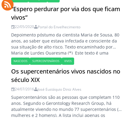
"a morte não é terrível, passa-se ao sono…
“Espero perdurar por via dos que ficam
vivos”
22/05/2020
Portal do Envelhecimento
Depoimento póstumo da cientista Maria de Sousa, 80
anos, ao saber que estava infectada e consciente da
sua situação de alto risco. Texto encaminhado por
Maria de Lurdes Quaresma (*) Este texto é uma
importante lição, de conhecimento e lucidez, que
NASCIDOS
SUPERCENTENÁRIOS
VIVOS
Maria de Sousa deixa a todos nós. Este testemunho
Os supercentenários vivos nascidos no
devia ser dado a ler…
século XIX
24/07/2016
José Eustáquio Diniz Alves
Supercentenários são as pessoas que completam 110
anos. Segundo o Gerontology Research Group, há
atualmente vivendo no mundo 77 supercentenários (75
mulheres e 2 homens). A lista inclui apenas os
indivíduos mais longevos que tiveram a idade
comprovada. Atualmente existem apenas nove pessoas
vivas (todas mulheres) que nasceram no século XIX