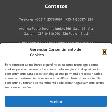
Contatos
Telefones:
+55 (11) 2579-9697
|
+55 (11) 5587-4334
Avenida Pedro Severino Júnior, 366 - Sala 166 - Vila
Guarani - CEP: 04310-060 - São Paulo | Brasil
E-mail:
contato@portaldoenvelhecimento.com.br
Gerenciar Consentimento de
Website:
portaldoenvelhecimento.com.br
Cookies
Redes Sociais
Para fornecer as melhores experiências, usamos tecnologias como
cookies para armazenar e/ou acessar informações do dispositivo. O
consentimento para essas tecnologias nos permitirá processar dados
como comportamento de navegação ou IDs exclusivos neste site. Não
consentir ou retirar o consentimento pode afetar negativamente certos
recursos e funções.
Copyright ©
2026
Portal do Envelhecimento.
Todos os direitos reservados.
Aceitar
Termos de Uso
Política de Privacidade