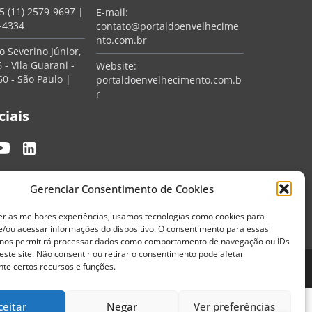
5 (11) 2579-9697
|
E-mail:
7-4334
contato@portaldoenvelhecime
nto.com.br
 Severino Júnior,
 - Vila Guarani -
Website:
0 - São Paulo |
portaldoenvelhecimento.com.b
r
ciais
Gerenciar Consentimento de Cookies
er as melhores experiências, usamos tecnologias como cookies para
/ou acessar informações do dispositivo. O consentimento para essas
 nos permitirá processar dados como comportamento de navegação ou IDs
este site. Não consentir ou retirar o consentimento pode afetar
te certos recursos e funções.
Termos de Uso
Política de Privacidade
ceitar
Negar
Ver preferências