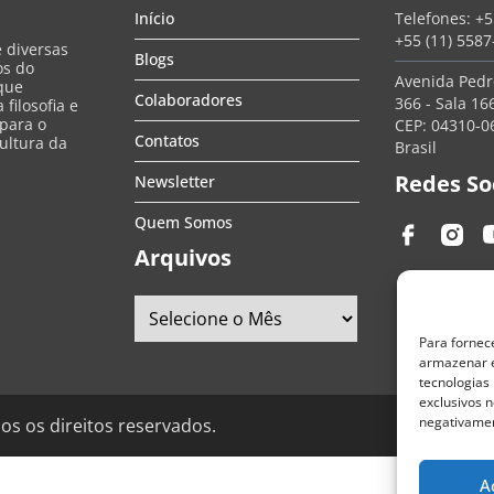
Início
Telefones:
+5
+55 (11) 558
e diversas
Blogs
os do
Avenida Pedro
que
Colaboradores
366 - Sala 166
filosofia e
 para o
CEP: 04310-06
Contatos
ultura da
Brasil
Redes So
Newsletter
Quem Somos
Arquivos
Para fornec
armazenar e
tecnologias
exclusivos n
negativamen
os os direitos reservados.
A