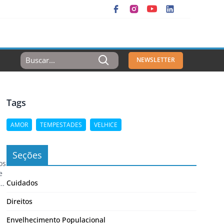
Resultados
NEWSLETTER
Para:
Tags
AMOR
TEMPESTADES
VELHICE
Seções
os
e
Cuidados
,
Direitos
Envelhecimento Populacional