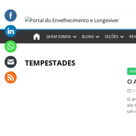
QUEM SOMOS
BLOGS
SEÇÕES
REV
TEMPESTADES
AM
O 
12
O am
ele
um d
hoje
com