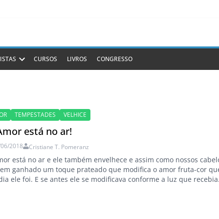
ISTAS
CURSOS
LIVROS
CONGRESSO
OR
TEMPESTADES
VELHICE
Amor está no ar!
/06/2018
Cristiane T. Pomeranz
or está no ar e ele também envelhece e assim como nossos cabel
 tem ganhado um toque prateado que modifica o amor fruta-cor qu
ia ele foi. E se antes ele se modificava conforme a luz que recebia
 ele é pleno na sua essência. Para este dia dos namorados
partilho o…