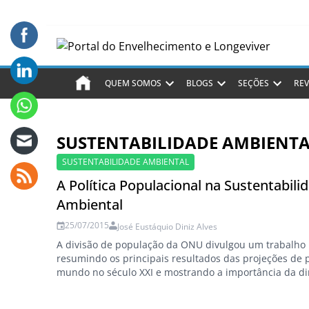
QUEM SOMOS
BLOGS
SEÇÕES
REV
SUSTENTABILIDADE AMBIENT
SUSTENTABILIDADE AMBIENTAL
A Política Populacional na Sustentabili
Ambiental
25/07/2015
José Eustáquio Diniz Alves
A divisão de população da ONU divulgou um trabalho 
resumindo os principais resultados das projeções de 
mundo no século XXI e mostrando a importância da d
demográfica para a sustentabilidade ambiental. O e
mostra a evolução do conceito de direitos reprodutivo