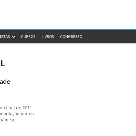
ISTAS
CURSOS
LIVROS
CONGRESSO
AL
dade
no final de 2011
população para o
inâmica
studo também
s e mostra quais