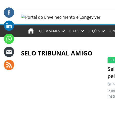
QUEM SOMOS
BLOGS
SEÇÕES
REV
SELO TRIBUNAL AMIGO
SE
Sel
pel
07
Publ
inst