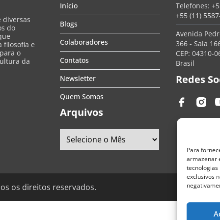
Início
Telefones:
+5
+55 (11) 558
e diversas
Blogs
os do
Avenida Pedro
que
Colaboradores
366 - Sala 166
filosofia e
 para o
CEP: 04310-06
Contatos
ultura da
Brasil
Redes So
Newsletter
Quem Somos
Arquivos
Para fornec
armazenar e
tecnologias
exclusivos n
negativamen
os os direitos reservados.
A