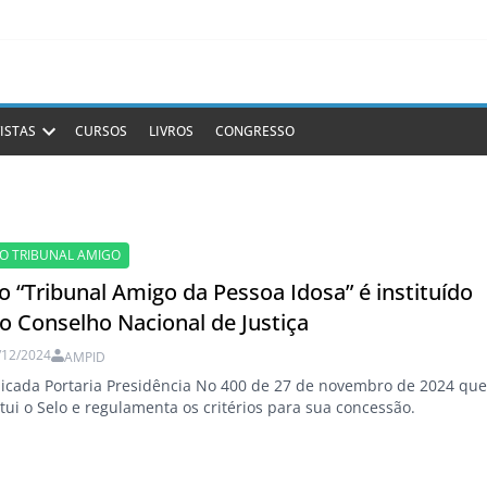
ISTAS
CURSOS
LIVROS
CONGRESSO
LO TRIBUNAL AMIGO
o “Tribunal Amigo da Pessoa Idosa” é instituído
o Conselho Nacional de Justiça
/12/2024
AMPID
icada Portaria Presidência No 400 de 27 de novembro de 2024 qu
itui o Selo e regulamenta os critérios para sua concessão.