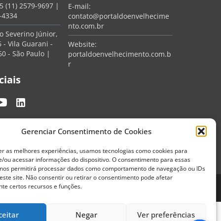
5 (11) 2579-9697
|
E-mail:
7-4334
contato@portaldoenvelhecime
nto.com.br
 Severino Júnior,
 - Vila Guarani -
Website:
0 - São Paulo |
portaldoenvelhecimento.com.b
r
ciais
Gerenciar Consentimento de Cookies
er as melhores experiências, usamos tecnologias como cookies para
/ou acessar informações do dispositivo. O consentimento para essas
 nos permitirá processar dados como comportamento de navegação ou IDs
este site. Não consentir ou retirar o consentimento pode afetar
te certos recursos e funções.
Termos de Uso
Política de Privacidade
ceitar
Negar
Ver preferências