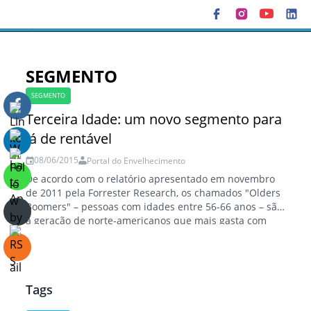
QUEM SOMOS
SEGMENTO
BLOGS
SEGMENTO
Terceira Idade: um novo segmento para
SEÇÕES
lá de rentável
08/06/2015
REVISTAS
Portal do Envelhecimento
De acordo com o relatório apresentado em novembro
de 2011 pela Forrester Research, os chamados "Olders
CURSOS
Boomers" – pessoas com idades entre 56-66 anos – são
a geração de norte-americanos que mais gasta com
LIVROS
mercadorias em sites de e-commerce. A reportagem
explica: dados do estudo "The State of Consumers and
CONGRESSO
Technology: Benchmark 2011,…
Tags