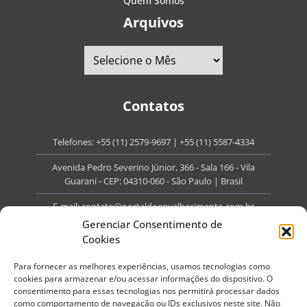
Quem Somos
Arquivos
Contatos
Telefones:
+55 (11) 2579-9697
|
+55 (11) 5587-4334
Avenida Pedro Severino Júnior, 366 - Sala 166 - Vila
Guarani - CEP: 04310-060 - São Paulo | Brasil
E-mail:
contato@portaldoenvelhecimento.com.br
Gerenciar Consentimento de
Website:
portaldoenvelhecimento.com.br
Cookies
Redes Sociais
Para fornecer as melhores experiências, usamos tecnologias como
cookies para armazenar e/ou acessar informações do dispositivo. O
consentimento para essas tecnologias nos permitirá processar dados
como comportamento de navegação ou IDs exclusivos neste site. Não