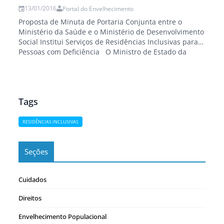
foram temas abordados na [re] Lisboa IX Semana de…
13/01/2016
Portal do Envelhecimento
Proposta de Minuta de Portaria Conjunta entre o
Ministério da Saúde e o Ministério de Desenvolvimento
Social Institui Serviços de Residências Inclusivas para
Pessoas com Deficiência O Ministro de Estado da
Saúde e o Ministro de Estado do Desenvolvimento
Social e Combate à Fome, no uso de suas atribuições,
considerando: - a necessidade de…
Tags
RESIDÊNCIAS INCLUSIVAS
Seções
Cuidados
Direitos
Envelhecimento Populacional