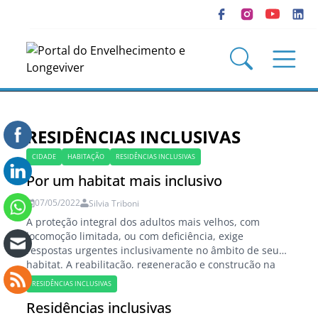
RESIDÊNCIAS INCLUSIVAS
CIDADE
HABITAÇÃO
RESIDÊNCIAS INCLUSIVAS
Por um habitat mais inclusivo
07/05/2022
Silvia Triboni
A proteção integral dos adultos mais velhos, com
locomoção limitada, ou com deficiência, exige
respostas urgentes inclusivamente no âmbito de seu
habitat. A reabilitação, regeneração e construção na
cidade, passando pela inclusão, tecnologia,
RESIDÊNCIAS INCLUSIVAS
sustentabilidade, economia e financiamento, focados
Residências inclusivas
nas necessidades e soluções do habitat para todos,