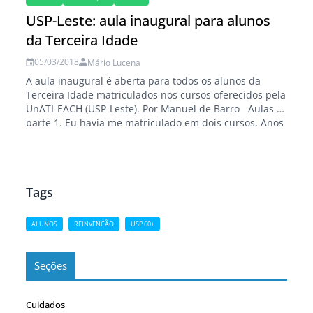
USP-Leste: aula inaugural para alunos
da Terceira Idade
05/03/2018
Mário Lucena
A aula inaugural é aberta para todos os alunos da
Terceira Idade matriculados nos cursos oferecidos pela
UnATI-EACH (USP-Leste). Por Manuel de Barro Aulas –
parte 1. Eu havia me matriculado em dois cursos, Anos
70 e Turismo Social. Saboia, sogro do meu filho,
matriculou-se em cinco. Além dos dois que faríamos
juntos, matriculou-se…
Tags
ALUNOS
REINVENÇÃO
USP 60+
Seções
Cuidados