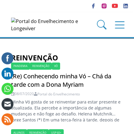
REINVENÇÃO
PANDEMIA
REINVENÇÃO
VÓ
(Re) Conhecendo minha Vó – Chá da
tarde com a Dona Myriam
08/07/2020
Portal do Envelhecimento
Minha Vó gosta de se reinventar para estar presente e
atualizada. Ela percebe a importância de algumas
mudanças e não foge ao desafio. Helena Mutchnik
Jorge Santos (*) Em uma terça-feira à tarde, depois de
3 meses sem vê-la ao vivo, vou ao encontro da minha
Vó, Dona Myriam. Ficamos no térreo do prédio em…
ALUNOS
REINVENÇÃO
USP 60+