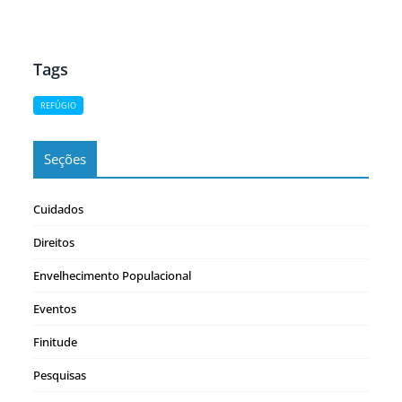
conflitos, não conhecemos as dificuldades e desafios
que os refugiados vivem. O número de pedidos de
refúgio…
Tags
REFÚGIO
Seções
Cuidados
Direitos
Envelhecimento Populacional
Eventos
Finitude
Pesquisas