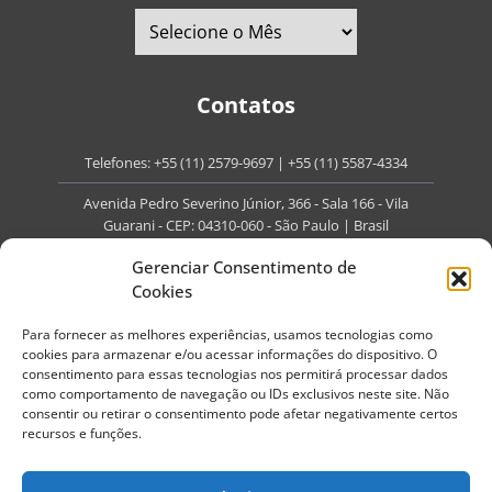
Contatos
Telefones:
+55 (11) 2579-9697
|
+55 (11) 5587-4334
Avenida Pedro Severino Júnior, 366 - Sala 166 - Vila
Guarani - CEP: 04310-060 - São Paulo | Brasil
E-mail:
contato@portaldoenvelhecimento.com.br
Gerenciar Consentimento de
Cookies
Website:
portaldoenvelhecimento.com.br
Para fornecer as melhores experiências, usamos tecnologias como
Redes Sociais
cookies para armazenar e/ou acessar informações do dispositivo. O
consentimento para essas tecnologias nos permitirá processar dados
como comportamento de navegação ou IDs exclusivos neste site. Não
consentir ou retirar o consentimento pode afetar negativamente certos
recursos e funções.
Copyright ©
2026
Portal do Envelhecimento.