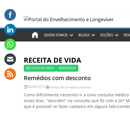
QUEM SOMOS
BLOGS
SEÇÕES
REV
RECEITA DE VIDA
RECEITA DE VIDA
REMÉDIOS
Remédios com desconto
28/08/2016
Portal do Envelhecimento
Como dificilmente necessito ir a uma consulta médica e
esses dias, "descobri" na consulta que fiz com a Drª 
que é possível se fazer cadastro em alguns fabricante
incríveis descontos em seus medicamentos. Luiz Nune
receitadevida é um deles, atende pelo telefone 0800 