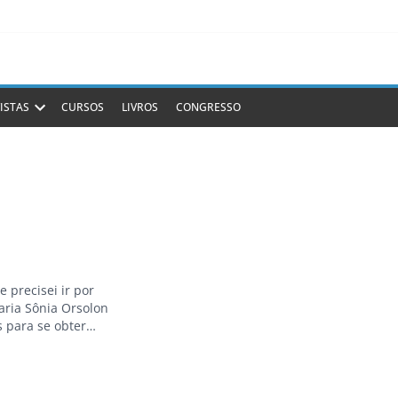
ISTAS
CURSOS
LIVROS
CONGRESSO
 precisei ir por
Maria Sônia Orsolon
s para se obter
s * O
770…