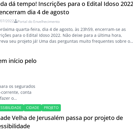
encialidades…
da dá tempo! Inscrições para o Edital Idoso 202
 encerram dia 4 de agosto
/07/2022
Portal do Envelhecimento
róxima quarta-feira, dia 4 de agosto, às 23h59, encerram-se as
rições para o Edital Idoso 2022. Não deixe para a última hora,
reva seu projeto já! Uma das perguntas muito frequentes sobre o
al Idoso 2022 que tem chegado é sobre cursos de capacitação. A
unta normalmente é: O Edital Idoso 2022 do Itaú…
em início pelo
para os segurados
-corrente, conta
fazer o
eficiários de todo
SSIBILIDADE
CIDADE
PROJETO
 de vida por
dade Velha de Jerusalém passa por projeto de
ssibilidade