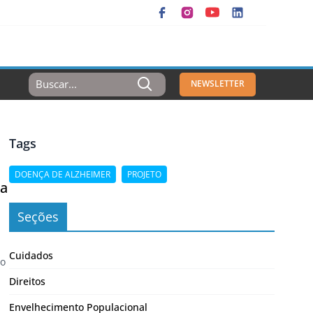
Resultados
NEWSLETTER
Para:
Tags
DOENÇA DE ALZHEIMER
PROJETO
ia
Seções
Cuidados
to
Direitos
Envelhecimento Populacional