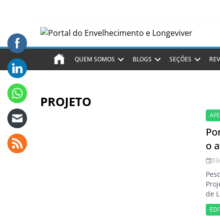
QUEM SOMOS
BLOGS
SEÇÕES
REV
PROJETO
AF
Por
o a
03
Pesq
Proj
de L
meta
EDI
fina