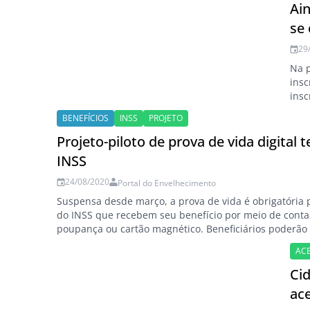
pot
Ain
se
29
Na p
insc
insc
Edit
BENEFÍCIOS
INSS
PROJETO
perg
Projeto-piloto de prova de vida digital t
INSS
24/08/2020
Portal do Envelhecimento
Suspensa desde março, a prova de vida é obrigatória 
do INSS que recebem seu benefício por meio de conta
poupança ou cartão magnético. Beneficiários poderão 
procedimento nos próximos dias. Cerca de 500 mil ben
ACE
o país estarão participando do projeto-piloto da prova
biometria facial…
Ci
ace