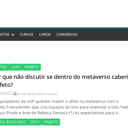
ISTAS
CURSOS
LIVROS
CONGRESSO
ETOS
LUTO
PROJETO
 que não discutir se dentro do metaverso caber
feto?
/08/2022
Portal do Envelhecimento
uisadores da USP querem inserir o afeto no metaverso com o
eto Transcender que cria espaços on-line para vivenciar o luto Tex
uiz Prado e Arte de Rebeca Fonseca (*) As expectativas para o
verso são altas. Se hoje ele é um espaço para jogos, especulação
TAL IDOSO 2022
OSCS
PROJETO
nceira, reuniões corporativas e shows de celebridades, as