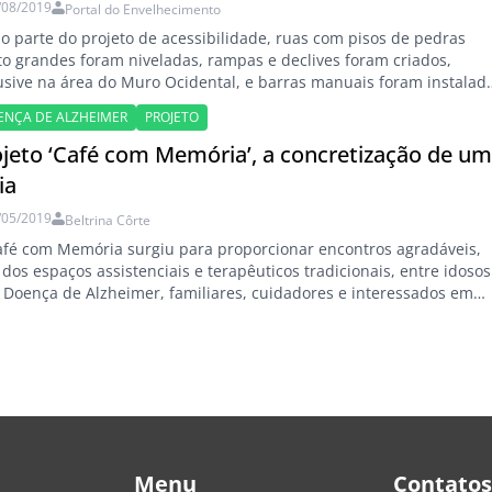
/08/2019
Portal do Envelhecimento
 parte do projeto de acessibilidade, ruas com pisos de pedras
o grandes foram niveladas, rampas e declives foram criados,
usive na área do Muro Ocidental, e barras manuais foram instalad
scadarias e passagens difíceis. Jerusalém não é conhecida por
ENÇA DE ALZHEIMER
PROJETO
adas lisas, mas a cidade agora pode reivindicar quatro quilômetro
uas acessíveis para…
ojeto ‘Café com Memória’, a concretização de u
ia
/05/2019
Beltrina Côrte
fé com Memória surgiu para proporcionar encontros agradáveis,
 dos espaços assistenciais e terapêuticos tradicionais, entre idosos
Doença de Alzheimer, familiares, cuidadores e interessados em
l, para troca de experiências, atividades lúdicas e estimulantes.
 um projeto surge? Quando ele sai do papel e se concretiza? E
o sobrevive? Na cidade de São…
Menu
Contatos