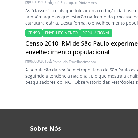
01/10/2016
José Eustáquio Diniz Alves
As “classes” sociais que iniciaram a redução da base 
também aquelas que estarão na frente do processo 
estrutura etária. Desta forma, o envelhecimento popul
vai ocorrer com mais intensidade para os segmentos 
CENSO
ENVELHECIMENTO
POPULACIONAL
com lapsos de tempo maiores para as camadas sociai
…
Censo 2010: RM de São Paulo experime
envelhecimento populacional
09/03/2015
Portal do Envelhecimento
A população da região metropolitana de São Paulo est
seguindo a tendência nacional. É o que mostra a análi
pesquisadores do INCT Observatório das Metrópoles 
Censo 2010: o índice de envelhecimento mudou de 20
34,48 idosos para cada 100 jovens em 2010, com pro
Sobre Nós