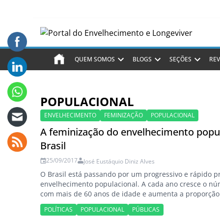
QUEM SOMOS
BLOGS
SEÇÕES
REV
POPULACIONAL
ENVELHECIMENTO
FEMINIZAÇÃO
POPULACIONAL
A feminização do envelhecimento popu
Brasil
25/09/2017
José Eustáquio Diniz Alves
O Brasil está passando por um progressivo e rápido p
envelhecimento populacional. A cada ano cresce o n
com mais de 60 anos de idade e aumenta a proporção
idosas sobre a população total. José Eustáquio Diniz A
POLÍTICAS
POPULACIONAL
PÚBLICAS
Roner Melo Nogueira Em 1950 havia 2,6 milhões de id