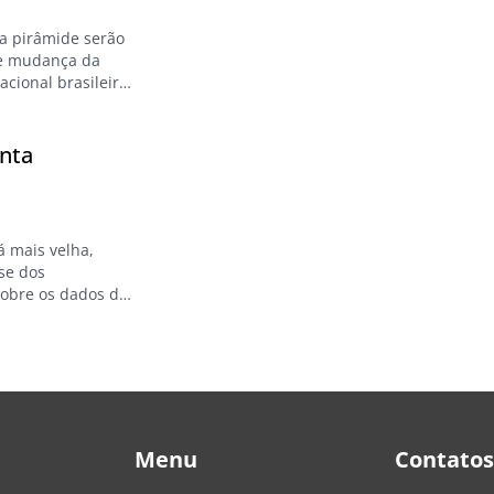
da pirâmide serão
de mudança da
acional brasileiro
de maior renda e,
s de menor renda.
nta
á mais velha,
se dos
sobre os dados do
,73 em 2000 para
porção de…
Menu
Contatos