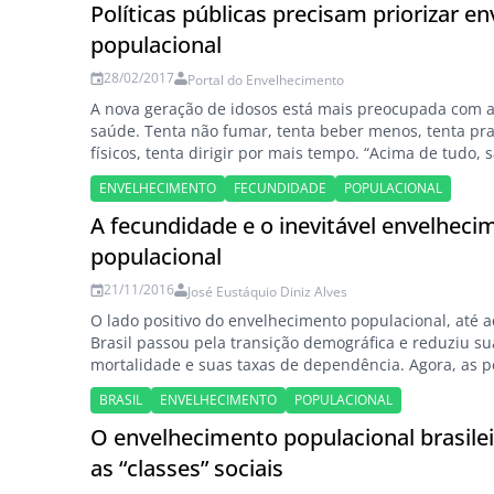
representando…
Políticas públicas precisam priorizar 
populacional
28/02/2017
Portal do Envelhecimento
A nova geração de idosos está mais preocupada com 
saúde. Tenta não fumar, tenta beber menos, tenta prat
físicos, tenta dirigir por mais tempo. “Acima de tudo,
um nível de escolaridade mais alto”. A essas caracterís
ENVELHECIMENTO
FECUNDIDADE
POPULACIONAL
contrapõem-se os enormes desafios que o envelhecim
população apresenta para…
A fecundidade e o inevitável envelheci
populacional
21/11/2016
José Eustáquio Diniz Alves
O lado positivo do envelhecimento populacional, até aq
Brasil passou pela transição demográfica e reduziu su
mortalidade e suas taxas de dependência. Agora, as 
esperança de vida e passam mais tempo em idade e
BRASIL
ENVELHECIMENTO
POPULACIONAL
ativa. É bom para o país que vê aumentar sua capaci
investimento…
O envelhecimento populacional brasile
as “classes” sociais