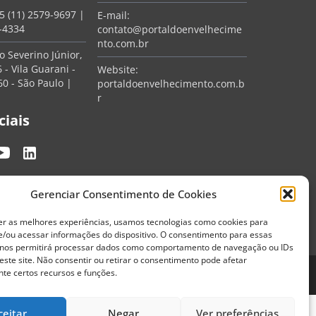
5 (11) 2579-9697
|
E-mail:
7-4334
contato@portaldoenvelhecime
nto.com.br
 Severino Júnior,
 - Vila Guarani -
Website:
0 - São Paulo |
portaldoenvelhecimento.com.b
r
ciais
Gerenciar Consentimento de Cookies
er as melhores experiências, usamos tecnologias como cookies para
/ou acessar informações do dispositivo. O consentimento para essas
 nos permitirá processar dados como comportamento de navegação ou IDs
este site. Não consentir ou retirar o consentimento pode afetar
te certos recursos e funções.
Termos de Uso
Política de Privacidade
ceitar
Negar
Ver preferências