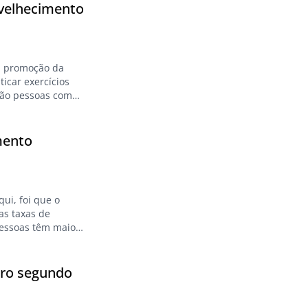
envelhecimento
a promoção da
icar exercícios
 são pessoas com
ticas positivas
ento da
mento
ui, foi que o
as taxas de
pessoas têm maior
conomicamente
dade de
iro segundo