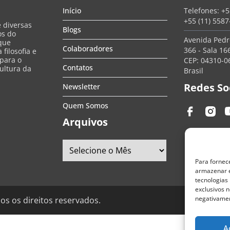
Início
Telefones:
+5
+55 (11) 558
e diversas
Blogs
os do
Avenida Pedro
que
Colaboradores
366 - Sala 166
filosofia e
 para o
CEP: 04310-06
Contatos
ultura da
Brasil
Redes So
Newsletter
Quem Somos
Arquivos
Para fornec
armazenar e
tecnologias
exclusivos n
negativamen
os os direitos reservados.
A