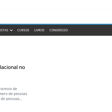
ISTAS
CURSOS
LIVROS
CONGRESSO
lacional no
rocesso de
úmero de pessoas
 de pessoas
lves, Adriano
osos,