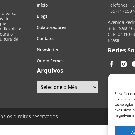
Início
Telefones:
+5
+55 (11) 558
e diversas
Blogs
os do
Avenida Pedro
que
Colaboradores
366 - Sala 166
filosofia e
 para o
CEP: 04310-06
Contatos
ultura da
Brasil
Redes So
Newsletter
Quem Somos
Arquivos
Para fornec
armazenar e
tecnologias
exclusivos n
negativamen
os os direitos reservados.
A