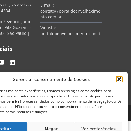
5 (11) 2579-9697
|
E-mail:
7-4334
contato@portaldoenvelhecime
nto.com.br
 Severino Júnior,
 - Vila Guarani -
Website:
0 - São Paulo |
portaldoenvelhecimento.com.b
r
ciais
Gerenciar Consentimento de Cookies
er as melhores experiências, usamos tecnologias como cookies para
/ou acessar informações do dispositivo. O consentimento para essas
 nos permitirá processar dados como comportamento de navegação ou IDs
este site. Não consentir ou retirar o consentimento pode afetar
te certos recursos e funções.
Termos de Uso
Política de Privacidade
ceitar
Negar
Ver preferências