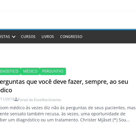
ISTAS
CURSOS
LIVROS
CONGRESSO
AGNÓSTICO
MÉDICO
PERGUNTAS
perguntas que você deve fazer, sempre, ao seu
dico
/11/2019
Portal do Envelhecimento
om médico às vezes diz não às perguntas de seus pacientes, mas
iente sensato também recusa, às vezes, uma oportunidade de
ber um diagnóstico ou um tratamento. Christer Mjåset (*) Sou
ocirurgião e vim dizer que pessoas como eu precisam da sua
a. Já digo como. Mas, primeiro, vou contar sobre uma paciente