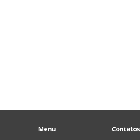
ha. Era uma mulher de cerca…
Menu
Contatos