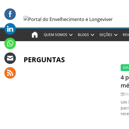
QUEM SOMOS
BLOGS
SEÇÕES
REV
PERGUNTAS
DI
4 
mé
06
Um b
pac
rece
neur
ajud