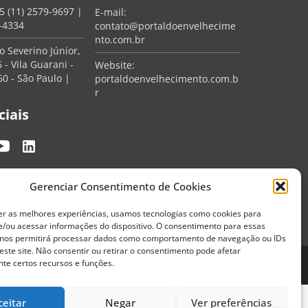
5 (11) 2579-9697
|
E-mail:
7-4334
contato@portaldoenvelhecime
nto.com.br
 Severino Júnior,
 - Vila Guarani -
Website:
0 - São Paulo |
portaldoenvelhecimento.com.b
r
ciais
Gerenciar Consentimento de Cookies
er as melhores experiências, usamos tecnologias como cookies para
/ou acessar informações do dispositivo. O consentimento para essas
 nos permitirá processar dados como comportamento de navegação ou IDs
este site. Não consentir ou retirar o consentimento pode afetar
te certos recursos e funções.
Termos de Uso
Política de Privacidade
ceitar
Negar
Ver preferências