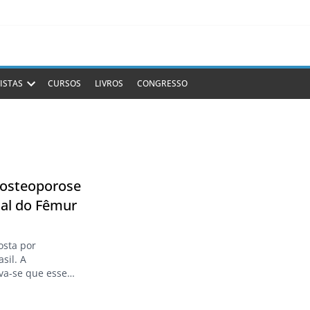
ISTAS
CURSOS
LIVROS
CONGRESSO
m osteoporose
mal do Fêmur
osta por
sil. A
va-se que esse
ida alterada.
dosa representava