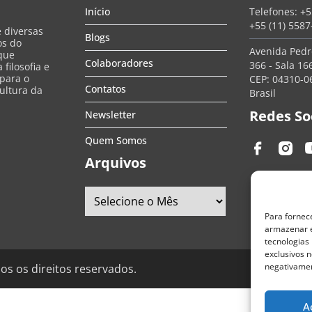
Início
Telefones:
+5
+55 (11) 558
e diversas
Blogs
os do
Avenida Pedro
que
Colaboradores
366 - Sala 166
filosofia e
 para o
CEP: 04310-06
Contatos
ultura da
Brasil
Redes So
Newsletter
Quem Somos
Arquivos
Para fornec
armazenar e
tecnologias
exclusivos n
negativamen
os os direitos reservados.
A