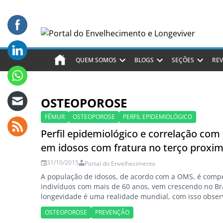
QUEM SOMOS
BLOGS
SEÇÕES
REV
OSTEOPOROSE
FÊMUR
OSTEOPOROSE
PERFIL EPIDEMIOLÓGICO
Perfil epidemiológico e correlação co
em idosos com fratura no terço proxi
31/10/2015
Portal do Envelhecimento
A população de idosos, de acordo com a OMS, é comp
indivíduos com mais de 60 anos, vem crescendo no Bra
longevidade é uma realidade mundial, com isso obser
novo contingente populacional tem sua qualidade de v
OSTEOPOROSE
PREVENÇÃO
Segundo dados do IBGE no ano de 2000 a população i