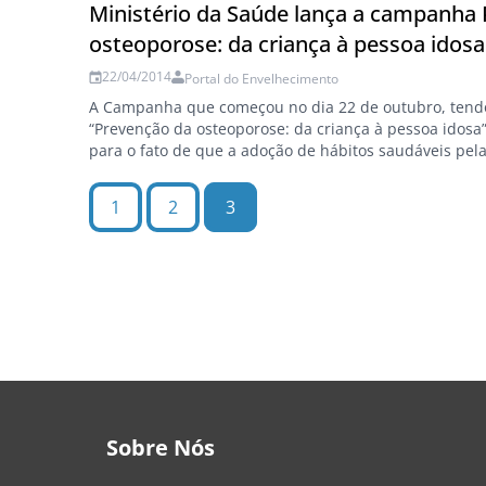
8,6%…
Ministério da Saúde lança a campanha
osteoporose: da criança à pessoa idosa
22/04/2014
Portal do Envelhecimento
A Campanha que começou no dia 22 de outubro, ten
“Prevenção da osteoporose: da criança à pessoa idosa
para o fato de que a adoção de hábitos saudáveis pel
prevenir ou minimizar o aparecimento da doença na vi
Fernandes Machado, coordenadora da saúde do idos
1
2
3
Sobre Nós