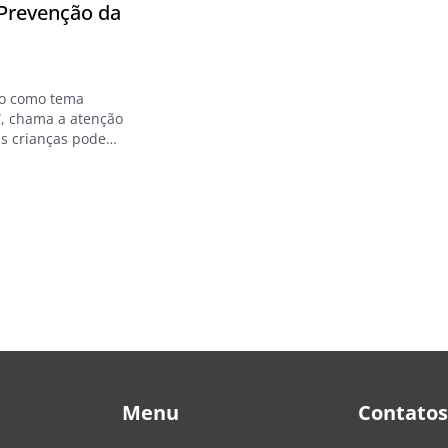
 Prevenção da
do como tema
”, chama a atenção
as crianças pode
da adulta. Luiza
o do…
Menu
Contatos